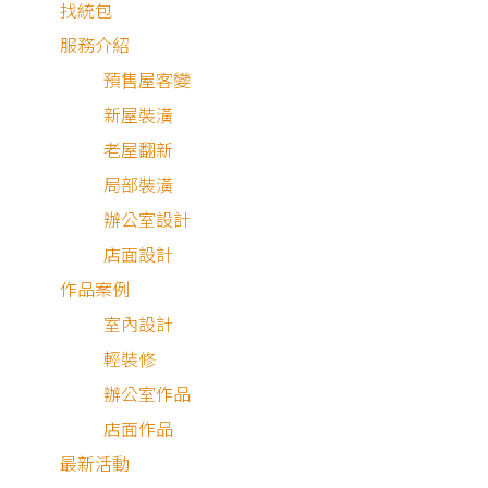
找統包
服務介紹
預售屋客變
新屋裝潢
老屋翻新
局部裝潢
2026.01.01 至 2026.12.31
驗屋360環景照+狸樂聚裝修提案
辦公室設計
店面設計
聯名活動
作品案例
室內設計
輕裝修
辦公室作品
店面作品
最新活動