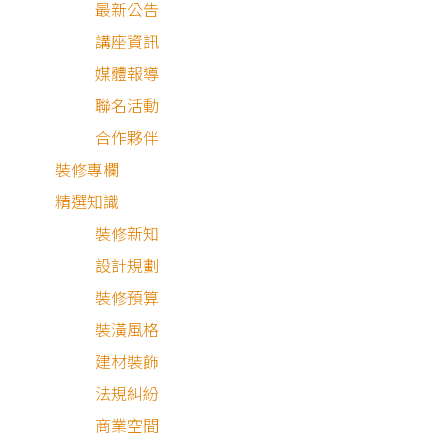
最新公告
2024.08.15 至 2024.12.31
講座資訊
狸樂聚粉 驗屋趣
媒體報導
聯名活動
合作夥伴
裝修專欄
熱門關鍵字
精選知識
裝修新知
設計規劃
裝修預算
裝潢風格
建材裝飾
法規糾紛
商業空間