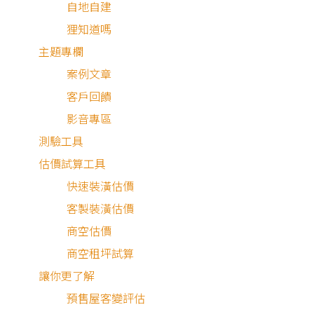
自地自建
狸知道嗎
主題專欄
案例文章
客戶回饋
影音專區
測驗工具
估價試算工具
快速裝潢估價
客製裝潢估價
商空估價
商空租坪試算
最安心的裝修媒合平台
讓你更了解
預售屋客變評估