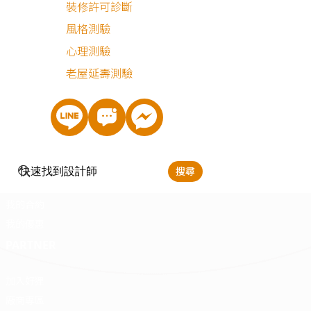
裝修許可診斷
客服專線：
0800-568-088
風格測驗
客服信箱：
serve@decorations.com
心理測驗
客服時間：週ㄧ至週日 09:00 - 21:00
MEMBER
老屋延壽測驗
登入/註冊
會員中心
我的收藏
我的測驗
搜尋
我的案件
我的合約
我的優惠
PARTNER
加入好狸
廠商專區