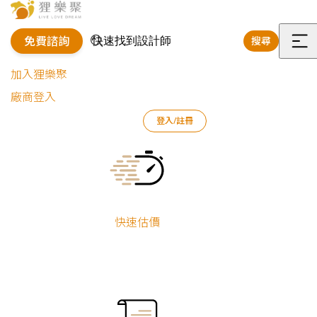
免費諮詢
搜尋
選
加入狸樂聚
單
廠商登入
狸樂聚
測驗工具
客製裝潢估價
登入/註冊
Current:
快速估價