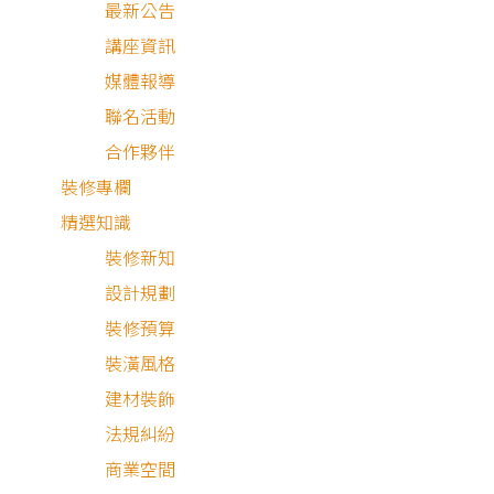
最新公告
立即預約
講座資訊
媒體報導
狸樂聚承諾：
我們致力於提供高品質的服務，為保障您的權益與維護我們的良好口碑，
聯名活動
合作夥伴
裝修專欄
精選知識
裝修新知
設計規劃
裝修預算
最安心的裝修媒合平台
裝潢風格
建材裝飾
法規糾紛
客服專線：
0800-568-088
客服信箱：
serve@decorations.com
商業空間
客服時間：週ㄧ至週日 09:00 - 21:00