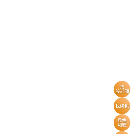
找
設計師
找統包
風格
測驗