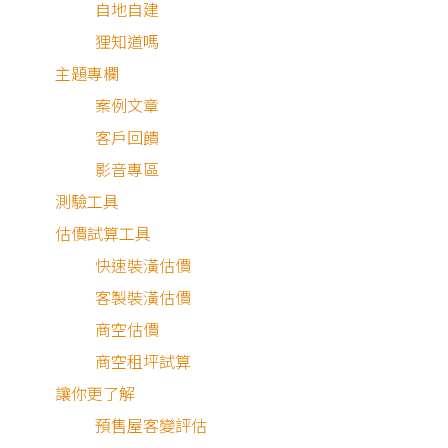
自地自建
MEMBER
狸知道嗎
主題專欄
登入/註冊
會員中心
案例文章
我的收藏
客戶回饋
我的測驗
影音專區
我的案件
測驗工具
我的合約
估價試算工具
我的優惠
快速裝潢估價
PARTNER
客製裝潢估價
加入好狸
商空估價
廠商專區
商空租坪試算
ABOUT US
讓你更了解
預售屋客變評估
品牌故事