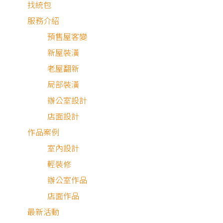
找統包
坪數
服務介紹
預售屋客變
新屋裝潢
老屋翻新
總預算
局部裝潢
辦公室設計
店面設計
備註
作品案例
室內設計
輕裝修
辦公室作品
店面作品
最新活動
我已經了解並同意
隱私權政策
與
服務條款