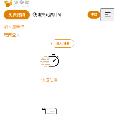
免費諮詢
搜尋
選
加入狸樂聚
單
廠商登入
登入/註冊
狸樂聚
免費諮詢
Current:
免費諮詢
快速估價
由真人客服主動
我們如何能聯繫到您？