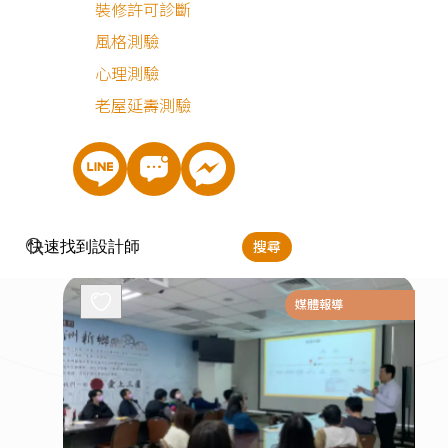
裝修許可診斷
風格測驗
心理測驗
老屋延壽測驗
2024.09.28
重視「物美價廉」恐因小失大｜是誰騙走我的家｜
鏡新聞調查報告
搜尋
媒體報導