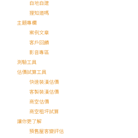
自地自建
檢察官：起訴不如大家想得容易｜富比士地產王
狸知道嗎
主題專欄
媒體報導
案例文章
客戶回饋
影音專區
測驗工具
估價試算工具
快速裝潢估價
客製裝潢估價
2025.08.29
商空估價
驗收怕漏水、設計師落跑？三招教你避開裝潢蟑
螂！│房市OK嗎？徐佳馨
商空租坪試算
讓你更了解
媒體報導
預售屋客變評估