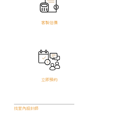
客製估價
媒體報導
立即預約
2026.04.03
全台500萬戶老屋警訊！專家：家中出現這「3徵
兆」快翻修｜自由時報地產天下
找室內設計師
媒體報導