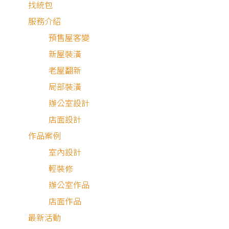
找統包
服務介紹
預售屋客變
新屋裝潢
老屋翻新
局部裝潢
辦公室設計
2026.02.15
民眾裝潢要注意了！人工成本是最大變數 占整體
店面設計
預算4至6成｜好房網News
作品案例
室內設計
媒體報導
輕裝修
辦公室作品
店面作品
最新活動