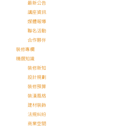
最新公告
講座資訊
媒體報導
2025.12.01
聯名活動
裝修蟑螂盯上交屋潮！「假承攬」不在打詐範圍
裝潢多簽「這合約」自保｜自由時報
合作夥伴
裝修專欄
媒體報導
精選知識
裝修新知
設計規劃
裝修預算
裝潢風格
建材裝飾
法規糾紛
2025.09.10
商業空間
申訴金額多達百萬元！裝修糾紛難構成「詐欺」