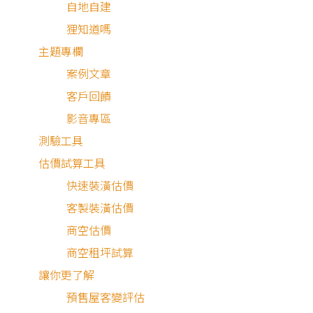
自地自建
衛浴管線漏水？
狸知道嗎
主題專欄
狸知道嗎
案例文章
客戶回饋
影音專區
測驗工具
估價試算工具
快速裝潢估價
客製裝潢估價
2026.05.04
商空估價
更換室內外門片？
商空租坪試算
讓你更了解
狸知道嗎
預售屋客變評估