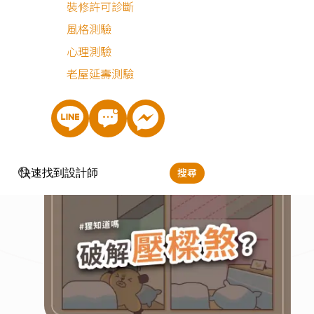
裝修許可診斷
風格測驗
心理測驗
老屋延壽測驗
2026.03.03
安裝系統櫃？
搜尋
狸知道嗎