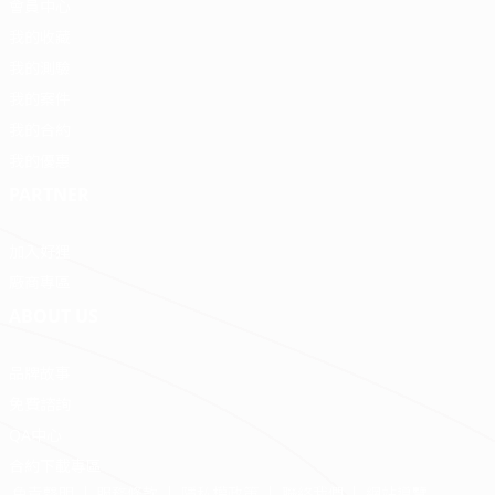
會員中心
我的收藏
我的測驗
我的案件
我的合約
我的優惠
PARTNER
加入好狸
廠商專區
ABOUT US
品牌故事
免費諮詢
QA中心
合約下載專區
免責聲明
服務條款
隱私權政策
聯絡我們
網站導覽