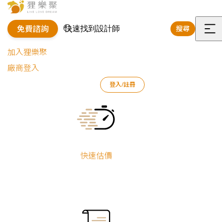
免費諮詢
搜尋
選
加入狸樂聚
單
廠商登入
登入/註冊
狸樂聚
裝修專欄
狸知道嗎
Current:
狸知道嗎
快速估價
全部
裝修新知
設計規劃
裝修預算
裝潢風格
建材裝飾
法規糾紛
商業空間