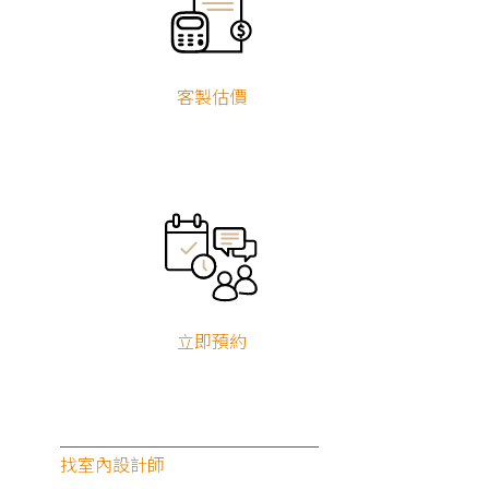
自地自建
狸知道嗎
案例文章
客戶回饋
影音專區
客製估價
狸知道嗎
立即預約
2026.08.04
找室內設計師
鬼月可以裝潢嗎？