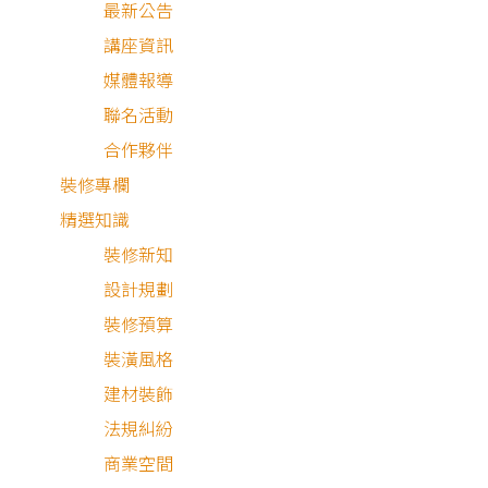
最新公告
講座資訊
媒體報導
聯名活動
合作夥伴
2026.06.02
鋪地板要多少錢？
裝修專欄
精選知識
狸知道嗎
裝修新知
設計規劃
裝修預算
裝潢風格
建材裝飾
法規糾紛
商業空間
2026.05.05