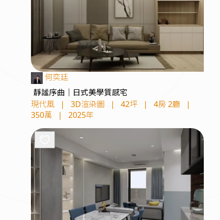
何奕廷
靜謐序曲｜日式美學質感宅
現代風
|
3D渲染圖
|
42坪
|
4房 2廳
|
350萬
|
2025年