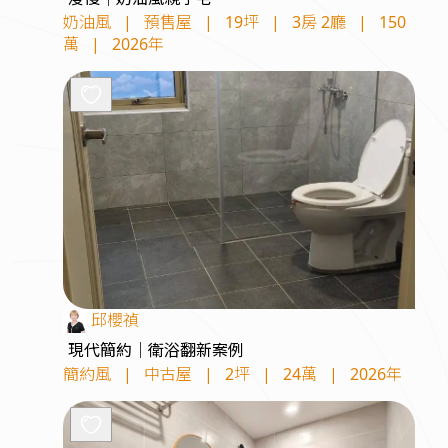
奶油風
|
預售屋
|
19坪
|
3房 2廳
|
150
萬
|
2026年
邱櫻禎
現代簡約｜衛浴翻新案例
簡約風
|
中古屋
|
2坪
|
24萬
|
2026年