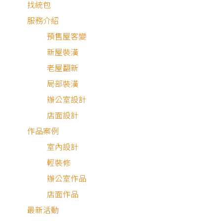
找統包
新成屋
服務介紹
中古屋
預售屋客變
局部裝修
新屋裝潢
透天樓中樓
老屋翻新
辦公室
局部裝潢
店面
辦公室設計
3D渲染圖
店面設計
設計特色
作品案例
室內設計
不限
輕裝修
新屋裝修
辦公室作品
舊屋翻新
店面作品
小坪數
最新活動
系統櫃