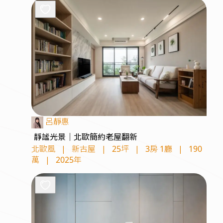
呂靜惠
靜謐光景｜北歐簡約老屋翻新
北歐風
|
新古屋
|
25坪
|
3房 1廳
|
190
萬
|
2025年