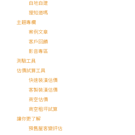
自地自建
總預算
狸知道嗎
不限
主題專欄
50萬以下
案例文章
50～75萬
客戶回饋
75～100萬
影音專區
100～150萬
測驗工具
150～200萬
估價試算工具
200萬以上
快速裝潢估價
重置
客製裝潢估價
商空估價
排序
排序
商空租坪試算
讓你更了解
預售屋客變評估