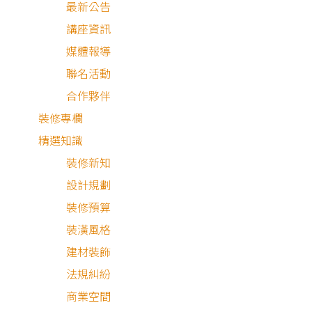
最新公告
機能宅
講座資訊
廚房翻新
媒體報導
衛浴翻新
聯名活動
辦公室設計
合作夥伴
店面設計
裝修專欄
軟裝佈置
精選知識
總坪數
裝修新知
設計規劃
不限
10坪以下
裝修預算
10～20坪
裝潢風格
20～25坪
建材裝飾
法規糾紛
25～35坪
商業空間
35坪以上