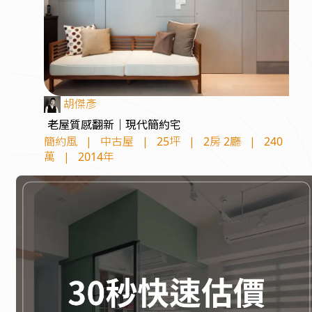
胡傑彥
老屋質感翻新｜現代簡約宅
簡約風
|
中古屋
|
25坪
|
2房 2廳
|
240
萬
|
2014年