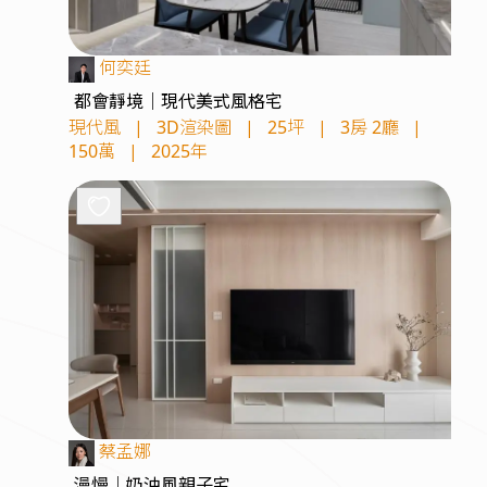
何奕廷
都會靜境｜現代美式風格宅
現代風
|
3D渲染圖
|
25坪
|
3房 2廳
|
150萬
|
2025年
蔡孟娜
漫慢｜奶油風親子宅