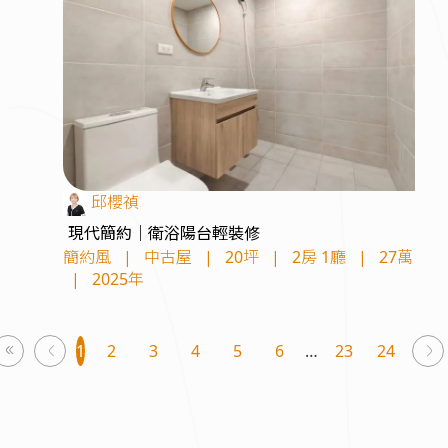
邱櫻禎
現代簡約｜衛浴陽台輕裝修
簡約風
|
中古屋
|
20坪
|
2房 1廳
|
27萬
|
2025年
1
2
3
4
5
6
23
24
page
p
You're
on
page