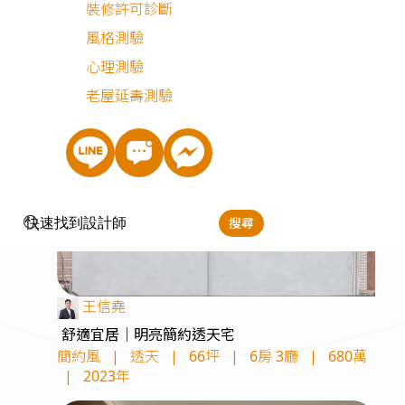
裝修許可診斷
風格測驗
1
2
3
4
5
6
23
24
page
p
You're
心理測驗
on
老屋延壽測驗
page
搜尋
王信堯
舒適宜居｜明亮簡約透天宅
簡約風
|
透天
|
66坪
|
6房 3廳
|
680萬
|
2023年