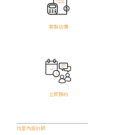
現代風
北歐風
簡約風
無印風
工業風
新古典
輕奢風
美式風
客製估價
鄉村風
侘寂風
奶油風
混搭風
其他風格
立即預約
房屋類型
不限
找室內設計師
預售屋