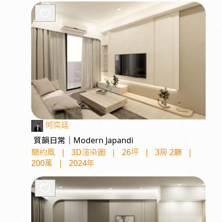
何奕廷
質韻日常｜Modern Japandi
簡約風
|
3D渲染圖
|
26坪
|
3房 2廳
|
200萬
|
2024年