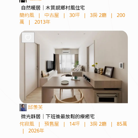
自然暖居｜木質感鄉村風住宅
簡約風
|
中古屋
|
30坪
|
3房 2廳
|
200
萬
|
2013年
邱羡芙
微光靜居｜下班後最放鬆的療癒宅
侘寂風
|
預售屋
|
14坪
|
3房 2廳
|
85萬
|
2026年