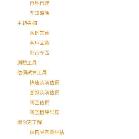
客服專線：
0800-568-088
自地自建
客服信箱：
serve@decorations.com
狸知道嗎
客服時間：週ㄧ至週日 09:00 - 21:00
主題專欄
MEMBER
案例文章
登入/註冊
客戶回饋
會員中心
影音專區
我的收藏
測驗工具
我的測驗
估價試算工具
我的案件
快速裝潢估價
我的合約
客製裝潢估價
我的優惠
商空估價
PARTNER
商空租坪試算
加入好狸
讓你更了解
廠商專區
預售屋客變評估
ABOUT US