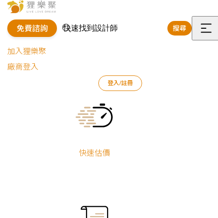
免費諮詢
搜尋
選
加入狸樂聚
單
廠商登入
登入/註冊
狸樂聚
免費諮詢
Current:
免費諮詢
快速估價
由真人客服主動聯繫，快速電訪了解您裝修需求，客製化
推薦在地優秀合適設計師／統包廠商！