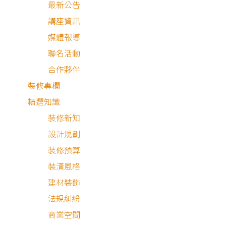
最新公告
我已經了解並同意
隱私權政策
與
服務條款
講座資訊
立即預約
媒體報導
聯名活動
狸樂聚承諾：
我們致力於提供高品質的服務，為保障您的權益與維護我們的良好口
合作夥伴
碑，您的隱私資訊將受到嚴格保密。
裝修專欄
精選知識
裝修新知
設計規劃
裝修預算
裝潢風格
最安心的裝修媒合平台
建材裝飾
法規糾紛
商業空間