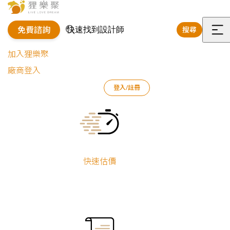
免費諮詢
搜尋
選
加入狸樂聚
單
廠商登入
登入/註冊
狸樂聚
好狸團隊
統包專家
台東
Current:
台東統包專家
狸樂聚的統包廠商深耕業界多年，曾協助許多對生活方式有想法的屋
快速估價
主實現他們的理想，無論是新屋裝修、舊屋翻新或局部裝修，這些統
包廠商都能成為你刻劃未來的堅實夥伴，在有限的預算內，幫助你將
腦海裡描繪未來的藍圖，落實在現實生活中，並安心入住。