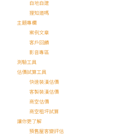
自地自建
我的案件
狸知道嗎
我的合約
我的優惠
主題專欄
PARTNER
案例文章
客戶回饋
加入好狸
影音專區
廠商專區
測驗工具
ABOUT US
估價試算工具
品牌故事
快速裝潢估價
免費諮詢
客製裝潢估價
QA中心
商空估價
合約下載專區
商空租坪試算
免責聲明
服務條款
隱私權政策
聯絡我們
網站導覽
讓你更了解
版權所有 © 2016-2026 源美國際企業有限公司
預售屋客變評估