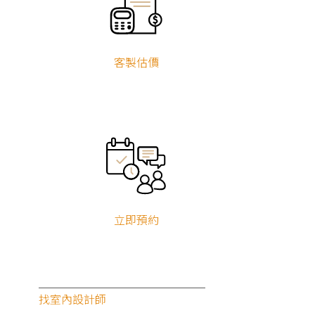
設計風格
客製估價
現代風
北歐風
簡約風
無印風
工業風
新古典
輕奢風
美式風
鄉村風
侘寂風
奶油風
混搭風
其他風格
服務地區
台北
新北
基隆
宜蘭
桃園
新竹
苗栗
台中
彰化
南投
雲林
嘉義
台南
高雄
立即預約
屏東
台東
花蓮
澎湖
金門
連江
找室內設計師
最