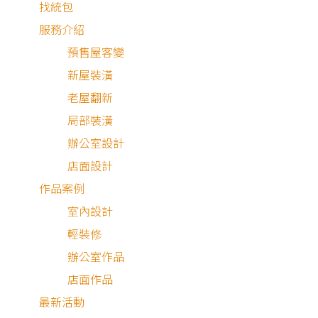
找統包
近
0 條
服務介紹
有
評
預售屋客變
248
看
論
・4
更
新屋裝潢
多
個
件作
老屋翻新
洪麒竣
人
品
局部裝潢
系統櫥櫃
瀏
辦公室設計
廚衛翻新
覽
店面設計
透天別墅
作品案例
簡易圖面
室內設計
輕裝修
辦公室作品
都會雅痞單身宅
店面作品
中古屋
|
18坪
最新活動
90萬