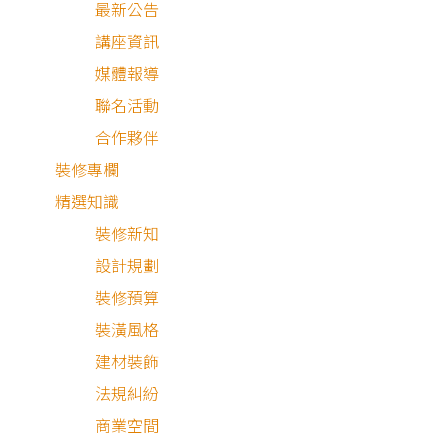
最新公告
講座資訊
媒體報導
聯名活動
最安心的裝修媒合平台
合作夥伴
裝修專欄
精選知識
客服專線：
0800-568-088
裝修新知
客服信箱：
serve@decorations.com
設計規劃
客服時間：週ㄧ至週日 09:00 - 21:00
MEMBER
裝修預算
裝潢風格
登入/註冊
建材裝飾
會員中心
法規糾紛
我的收藏
商業空間
我的測驗