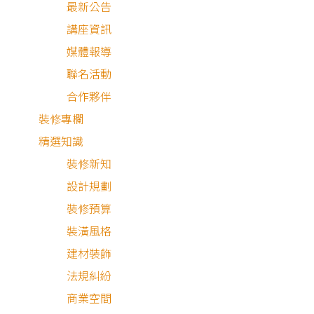
最新公告
最新公告
講座資訊
媒體報導
聯名活動
合作夥伴
裝修專欄
精選知識
裝修新知
2025.08.22
狸樂聚6331老屋標準工法
設計規劃
裝修預算
裝潢風格
建材裝飾
法規糾紛
商業空間
最安心的裝修媒合平台