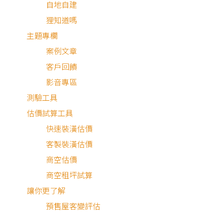
自地自建
狸知道嗎
主題專欄
客服專線：
0800-568-088
案例文章
客服信箱：
serve@decorations.com
客戶回饋
客服時間：週ㄧ至週日 09:00 - 21:00
MEMBER
影音專區
測驗工具
登入/註冊
估價試算工具
會員中心
快速裝潢估價
我的收藏
客製裝潢估價
我的測驗
商空估價
我的案件
我的合約
商空租坪試算
我的優惠
讓你更了解
PARTNER
預售屋客變評估