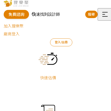
免費諮詢
搜尋
選
加入狸樂聚
單
廠商登入
登入/註冊
狸樂聚
標籤
狸樂聚安心理念
Current:
TAG標籤：狸樂聚安心理
快速估價
找到 4 篇相關文章
最新公告