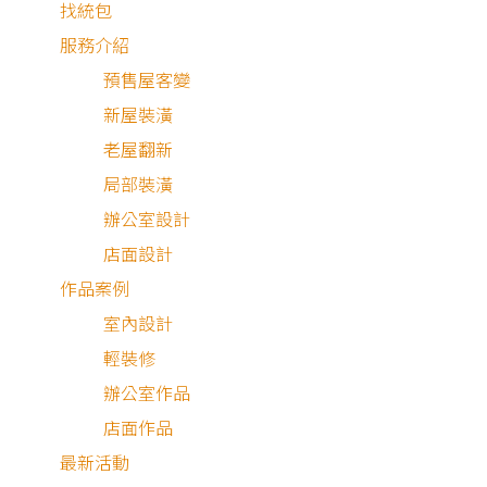
找統包
服務介紹
2025.12.31
預售屋客變
專業證照合法認證廠商怎麼找
新屋裝潢
老屋翻新
最新公告
局部裝潢
辦公室設計
店面設計
作品案例
室內設計
輕裝修
辦公室作品
2025.08.25
店面作品
如何使用狸樂聚估價系統
最新活動