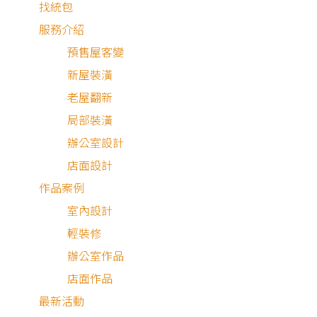
找統包
服務介紹
預售屋客變
新屋裝潢
老屋翻新
局部裝潢
辦公室設計
店面設計
作品案例
室內設計
裝
輕裝修
修房子時，為了美好的居家生活，想做的內容有好多，
辦公室作品
致裝潢設計費用爆表，這是許多屋主都有的課題。面對有限
店面作品
預算、無限的可能，要如何選擇才能把錢花在刀口上，總是
最新活動
人糾結。