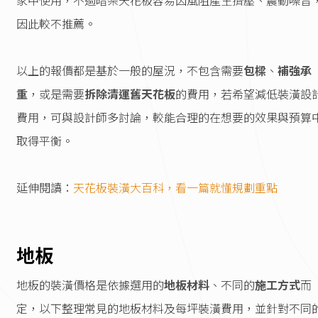
家中使用，不過暗架天花板容易因風阻產生擠壓、震動噪音
因此較不推薦。
以上的報價都是基於一般的屋況，不包含需要
包樑
、
補強承
重
，或是需要
拆除清運舊天花板
的費用，若希望減低裝潢設
費用，可與設計師多討論，較能合理的在想要的效果與預算
取得平衡。
延伸閱讀：
天花板裝潢大百科，看一篇就懂規劃重點
地板
地板的裝潢價格是依據選用的
地板材料
、不同的
施工方式
而
定，以下整理常見的地板材料及每坪裝潢費用，並針對不同