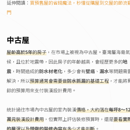
延伸閱讀：
買預售屋的省錢魔法，秒懂從購屋到交屋的節流
門
中古屋
屋齡
高於5年
的房子
，在市場上被視為中古屋。臺灣屬海島氣
候，且位於地震帶，因此房子的年齡越高，會經歷更多的
地
震
，時間造成的
防水材老化
，多少會有
壁癌
、
漏水
等問題需
解決，所以
預算通常會需要做
防水抓漏
的基礎工程
，才能將
餘的預算用來支付裝潢設計費用。
統計過往市場內中古屋的室內裝潢
價格，大約落在
每坪8～1
萬元
裝潢設計費用
，但實際上評估裝修預算時，還是
要看
實
的屋況
以及
想做的裝修內容
有多少才能判斷
。