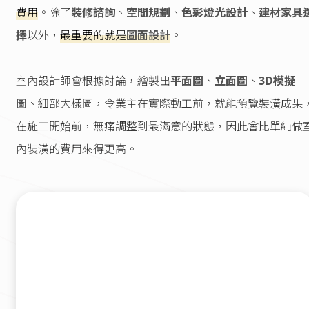
費用
。除了
裝修諮詢
、
空間規劃
、
色彩燈光設計
、
建材家具
擇
以外，
最重要的就是
圖面設計
。
室內設計師會根據討論，繪製出
平面圖
、
立面圖
、
3D模擬
圖
、細部大樣圖，令業主在實際動工前，就能預覽裝潢成果
在施工開始前，無痛調整到最滿意的狀態，因此會比單純做
內裝潢的費用來得更高。