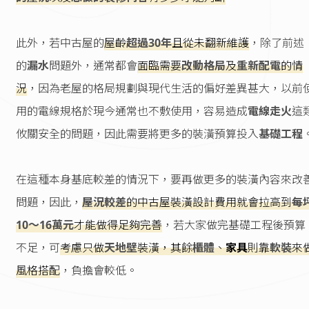
此外，若中古屋的
屋齡
超過30年
且從未翻新維護
，除了前述
的
漏水
問題外，通常都會
面臨需要
改動格局
及
重新配電
的情
況
，因為老屋的格局規劃與現代生活的偏好差異甚大，以前
用的電線規格於現今通常也不敷使用，容易造成
電線走火
這
攸關安全的問題，因此需要將更多的裝潢預算投入
基礎工程
在這種本身基底較差的情況下，要再做更多的裝潢內容來改
問題，因此，
屋況較差
的中古屋裝潢設計費用就會拉高到
每
10～16萬元
才能做得足夠完善
，若大家做完基礎工程後預算
不足，可
考慮只做
天地壁
裝潢，其餘
櫃體
、
家具
則靠
軟裝
來
風格搭配
，負擔會較低。