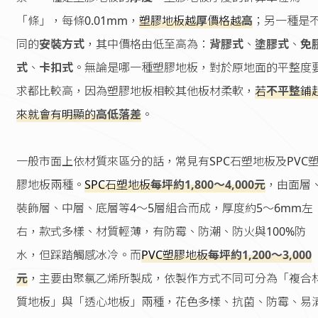
「條」，每條0.01mm，
塑膠地板越
厚
價格越
高
；另一種是
同的
安裝方式
，其中價格由低至高為：
背膠式
、
塗膠式
、
免
式
、
卡扣式
。無論是哪一種塑膠地板，對於原地面的平整度
求都比較高，因為塑膠地板相較其他板材柔軟，
若
不平整
鋪
來就會有明顯的
高低落差
。
一般市面上依材質來區分的話，常見有SPC石塑地板及PVC
膠地板兩種。
SPC石塑地板
每坪約1,800～4,000元
，由面層
裝飾層、中層、底層等4～5層組合而成，厚度約5～6mm左
右，款式多樣、材質輕薄，有防霉、防潮、防火與100%防
水，但踩踏觸感冰冷。而
PVC塑膠地板
每坪約1,200～3,000
元
，主要由聚氯乙烯所製成，依製作方式不同可分為「複合
質地板」與「透心地板」兩種，花色多樣、抗菌、防霉、易