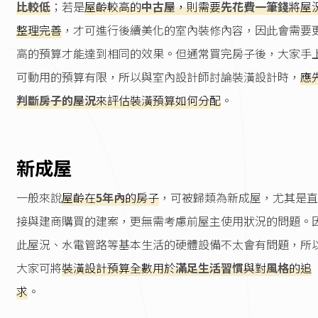
比較低
；若是
屋齡較高的
中古屋
，則需要
先花費一筆錢
將屋
整理完善
，才可進行後續美化的室內裝修內容，因此會需要
高的預算才能達到相同的效果。但通常買完房子後，大家手
可動用的預算有限，所以與室內設計師討論裝潢設計時，
應
判斷房子的屋況
來評估裝潢預算如何分配
。
新成屋
一般來說
屋齡在
5年內
的房子
，可被歸類為新成屋，尤其是直
接與建商購買的建案，更無需考慮前屋主使用狀況的問題。
此屋況、水電管路等基本生活的硬體設備不太會有問題，所
大家可將
裝潢設計預算全數用於
滿足生活習慣
與對
風格
的追
求
。