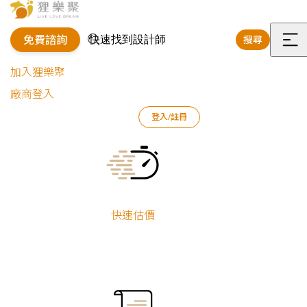
免費諮詢
搜尋
選
加入狸樂聚
單
廠商登入
登入/註冊
狸樂聚
裝修專欄
裝修預算
裝潢設計費用又爆了？學會預算分配變身成裝修精算師
Current:
快速估價