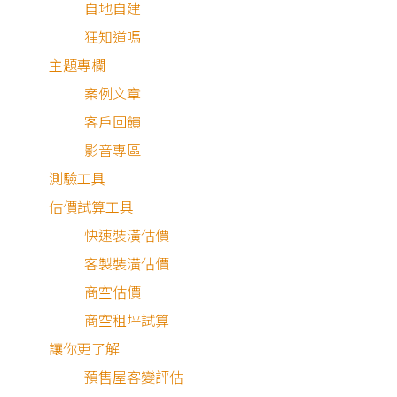
自地自建
有什麼不同？
狸知道嗎
主題專欄
新成屋與中古屋的裝潢預
案例文章
算分配差異？
客戶回饋
室內設計費用的服務內容
影音專區
與行情
測驗工具
估價試算工具
有哪些分配裝潢設計預算
快速裝潢估價
的技巧？
客製裝潢估價
如何降低裝潢費用？6個祕
商空估價
訣告訴你！
商空租坪試算
讓你更了解
結語
預售屋客變評估