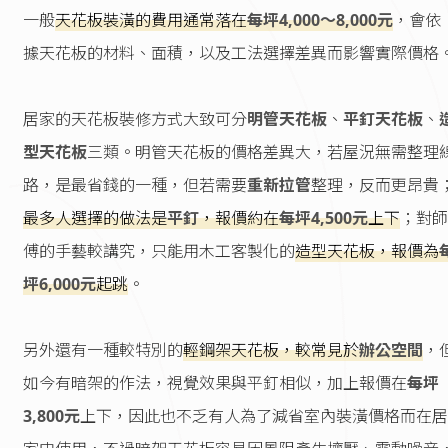
一般
天花板裝潢的費用通常落在
每坪4,000～8,000元
，會依
據天花板的材料、面積，以及工法選擇差異而影響實際價格
居家的天花板裝修方式大致可分
明管天花板
、
平釘天花板
、
型天花板
三類。明管天花板的價格差異大，若屋況無需整理
路，是最省錢的一種，但若需要
重新拉管
整理，反而更昂貴
最多人選擇的做法是
平釘
，報價約在
每坪4,500元
上下
；對師
傅的手藝較講究，只能用木工客製化的
造型天花板，報價為
坪6,000元
起跳
。
另外還有一種較特別的
輕鋼架天花板，較常見於
辦公空間
，
如今有暗架的作法，視覺效果與平釘相似，加上報價在
每坪
3,800元
上下，因此也不乏有人為了減省室內裝潢價格而在居