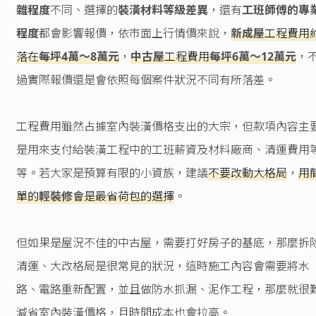
雜程度
不同、選擇的
裝潢材料等級差異
，還有
工班師傅的專
程度
都會影響報價，依市面上行情價來說，
新成屋
工程費用
落在
每坪4萬～8萬元
，
中古屋
工程費用
每坪6萬～12萬元
，
過實際報價還是會依照每個案件狀況不同有所落差。
工程費用雖然占據室內裝潢價格支出的大宗，但款項內容主
是用來支付給裝潢工程中的工班薪資及材料廠商、清運費用
等。若大家是預算有限的小資族，建議
不要改動大格局
，
用
單的
輕裝修
會是最省荷包的選擇
。
但如果是屋況不佳的中古屋，需要打好房子的基底，那麼拆
清運、大改格局是很常見的狀況，這時施工內容會需要將水
路、電路重新配置，並且做防水抓漏、泥作工程，那麼就很
減省室內裝潢價格，且時間成本也會拉高。