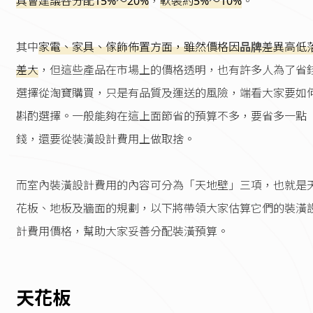
具會建議各分配15%～20%
，
軟裝約5%～10%
。
其中
家電、家具、傢飾佈置方面，雖然價格因
品牌
差異高低
差大
，但這些產品在市場上的價格透明，也有許多人為了省
選擇從淘寶購買，只是有品質及運送的風險，端看大家要如
斟酌選擇。一般能夠在這上面節省的預算不多，要省多一點
錢，還要從裝潢設計費用上做取捨。
而室內裝潢設計費用的內容可分為「天地壁」三項，也就是
花板、地板及牆面的規劃，以下將帶領大家估算它們的裝潢
計費用價格，幫助大家妥善分配裝潢預算。
天花板