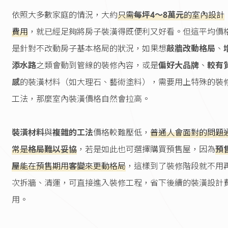
依照大多數家庭的情況，大約
只需
每坪4～8萬元
的室內設計
費用
，就已經足夠將房子裝潢得既便利又好看。但這平均價
是針對不改動房子基本格局的狀況，如果想
敲牆改動格局
、
添水路
之類會動到管線的裝修內容，或是
偏好大品牌
、
較有
感
的裝潢材料（如大理石、藝術塗料），需要用上特殊的裝
工法，那麼室內裝潢價格自然會拉高。
裝潢材料
與
複雜的工法
價格較難壓低，
普通人會面對的問題
常是
格局難以妥協
，若是如此也可選擇購買預售屋，因為
預
屋
能在預售期用
客變
來更動格局
，這樣到了裝修階段就不用
次拆牆、清運，可直接進入裝修工程，省下後續的裝潢設計
用。