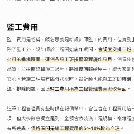
監工費用
監工費用是俗稱，顧名思義是給設計師監工的費用，但實務
除了監工外，設計師於工程開始施作期間，
會調度安排工班
材料的
進場時間
，確保各項工班
按照流程施作
項目
，保障裝
品質，並
拍照記錄
施工過程，將
進度回報
給屋主，讓大家能
安心。若施工現場有臨時狀況時，設計師也能與工班
即時溝
通
、
排除問題
，因此
監工費用稱為
工程管理費
意思較全面
。
這筆工程管理費有些時候在報價單中，會包含在工程費用這
項，但大多數會獨立羅列，金額會依裝潢工程規模、複雜程
有所差異，
價格區間是
總工程費用的5～10%
較為合理
。