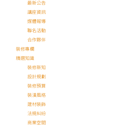
最新公告
講座資訊
狸樂聚深知大家的煩惱，其實只需了解裝潢設計費用的差異
媒體報導
釐清自家的屋況屬於哪一類，並從
室內設計的服務內容
及
裝
聯名活動
工程
兩方面
，
釐清費用花在哪裡，就能斟酌判斷哪些工程可
合作夥伴
先精簡甚至不做，將有限的預算花在對的地方。此外，本文
裝修專欄
將分享降低室內設計費用的祕訣，讓大家都能變身成裝修精
精選知識
師，用合理的價格，打造出最舒適的美麗家園。
裝修新知
設計規劃
裝修預算
裝潢風格
建材裝飾
目 錄
法規糾紛
商業空間
室內裝潢費與室內設計費