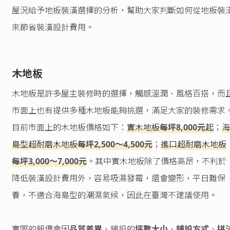
屋況給予地板裝潢選擇的分析，幫助大家判斷如何從地板裝
來節省裝潢設計費用。
木地板
木地板是許多屋主裝修時的選擇，觸感溫潤、風格百搭，而
市面上也有提供多種木地板能夠挑選，滿足大家的裝修需求
目前市面上的木地板價格如下：
實木地板
每坪8,000元
起
；
海
島型超耐磨木地板
每坪2,500～4,500元
；
進口超耐磨木地板
每坪3,000～7,000元
。其中實木地板除了價格高昂，不利於
降低裝潢設計費用外，容易吸濕發霉，還會變形，平日難保
養，不適合海島型的潮濕氣候，因此在臺灣不建議使用。
實際的報價會因
品質差異
、鋪設的
坪數大小
、
鋪設方式
、
拼