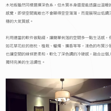
木地板雖然同樣選擇深色系，但木質本身還是能透露出溫暖
感覺，即使空間寬敞也不會顯得空空蕩蕩，而是展現出低調
穩的大氣質感。
利用適當的軟件做點綴，讓簡單俐落的空間多一點生活感，
如花草花紋的抱枕、植栽、蠟燭、擴香等等，淺色的布質沙
也讓空間的線條更柔和，軟化了深色調的冷硬感，融合出個
獨特完美的生活調性。