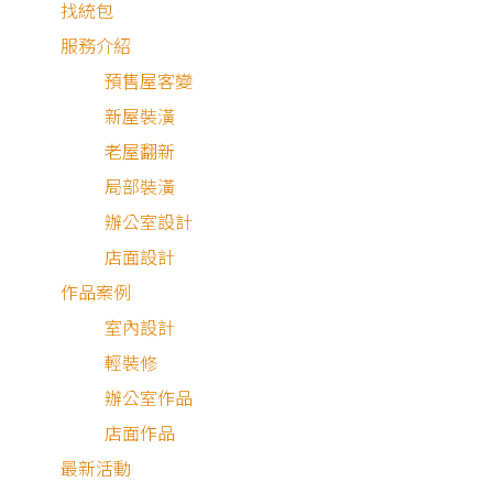
找統包
服務介紹
預售屋客變
新屋裝潢
老屋翻新
局部裝潢
辦公室設計
店面設計
作品案例
室內設計
深色木頭 × 黑色 × 燈具
輕裝修
窩在沙發上，投影幕上正播放著已經看過大概101次的電影
辦公室作品
閉上眼睛也能夠直接唸出熟悉的對白，這是我獨享的電影院
店面作品
最新活動