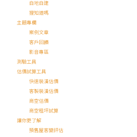
自地自建
狸知道嗎
屋主喜歡深色調的居家風格，並且非常喜愛看電影，在空間
主題專欄
計上以暗色木頭搭配黑色，打造出有如影廳般的氛圍。大面
案例文章
的深色能夠營造沉穩的空間感受，是現今少見的裝潢選擇，
客戶回饋
現出屋主獨樹一幟的風格品味。
影音專區
測驗工具
估價試算工具
深生活，深深地生活
快速裝潢估價
客製裝潢估價
商空估價
燈光營造
商空租坪試算
讓你更了解
整個居家空間以深色系為主體，從地板、櫃體、茶几、餐桌
預售屋客變評估
門片、到床架以及臥榻皆是，雖然能空間相當沉穩，但一不