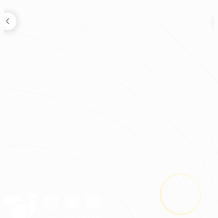
劉永棋
現代風客廳設計｜光線勾勒空間，質感回歸生活本質
|
|
|
|
|