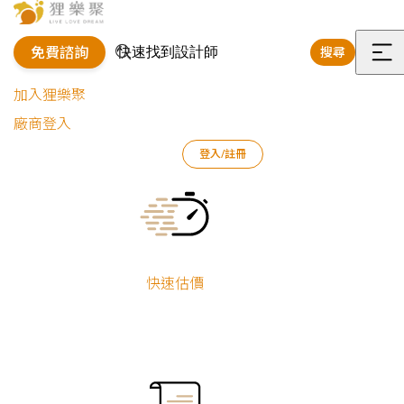
免費諮詢
搜尋
選
加入狸樂聚
單
廠商登入
登入/註冊
狸樂聚
裝修專欄
案例文章
深生活｜獨享視聽宅
Current:
快速估價