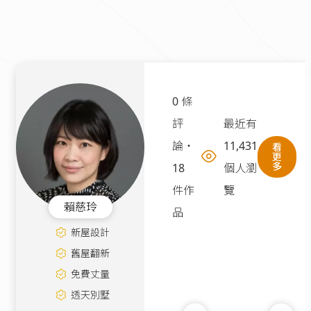
0 條
評
最近有
論
・
11,431
看
更
多
18
個人瀏
件作
覽
賴慈玲
品
新屋設計
舊屋翻新
免費丈量
透天別墅