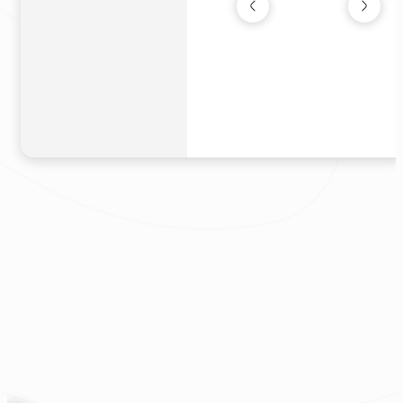
森林綠境｜美式優
宅
新成屋
|
35坪
450萬