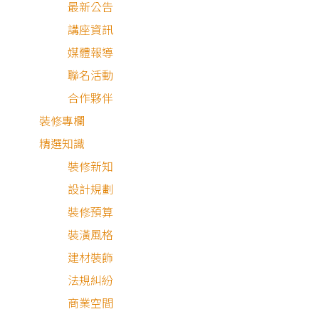
最新公告
講座資訊
媒體報導
目 錄
聯名活動
合作夥伴
屋主需求與設計理念
裝修專欄
精選知識
深生活，深深地生活
裝修新知
空間細節分享
設計規劃
裝修預算
裝潢風格
建材裝飾
法規糾紛
屋主需求與設計理念
商業空間