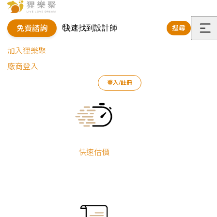
免費諮詢
搜尋
選
加入狸樂聚
單
廠商登入
登入/註冊
狸樂聚
裝修專欄
案例文章
海濱船屋｜工業風退休宅
Current:
快速估價