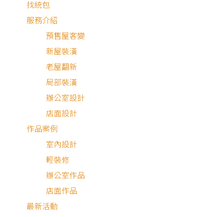
找統包
服務介紹
預售屋客變
新屋裝潢
老屋翻新
局部裝潢
辦公室設計
店面設計
作品案例
室內設計
棕色原木 × 石材紋路 × 地磚
輕裝修
想飄流在海上，聞海的味道。
辦公室作品
點ㄧ抹故鄉色的燭光，映照在我年少封存的愛情裏面。
店面作品
好好懷念，我們共同輕狂過的足影。
最新活動
那海濱旁，用夾板拼的船屋，收藏著我珍貴的想念。