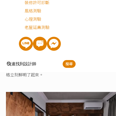
裝修許可診斷
風格測驗
心理測驗
棕色原木為基底
老屋延壽測驗
將棕色原木使用在天花板，呈現工業風的感覺，以及書櫃、
倉門、窗簾盒、壁板等等，透過顏色的銜接，在多樣化的元
下仍保持一性，視覺上繽紛而不繁雜，而這種溫暖的色調也
帶來居家的安定感。裸露的天花板以及穀倉門（書房）可說
搜尋
工業風非常具代表性的重點特色，再配上特殊造型的吊燈，
格立刻鮮明了起來。