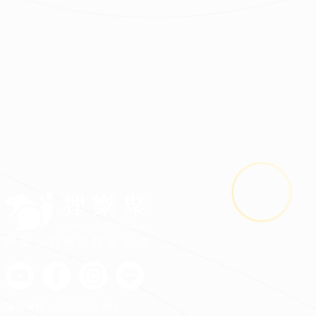
謝孟萩
溫馨日常｜輕工業風小宅
|
|
|
|
|
最安心的裝修媒合平台
客服專線：
0800-568-088