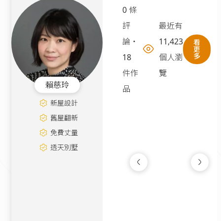
0 條
評
最近有
論
・
11,423
看
更
多
18
個人瀏
件作
覽
賴慈玲
品
新屋設計
舊屋翻新
免費丈量
透天別墅
森林綠境｜美式優
宅