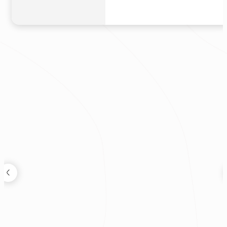
新成屋
|
35坪
450萬
狸知道嗎