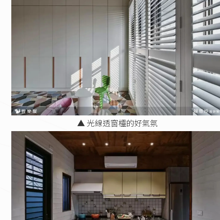
▲ 光線透窗欞的好氣氛