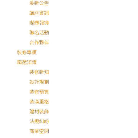
最新公告
好好放鬆，好好休息，好好房子。
講座資訊
媒體報導
聯名活動
合作夥伴
裝修專欄
目 錄
精選知識
裝修新知
屋主需求與設計理念
設計規劃
裝修預算
海濱生活
裝潢風格
空間細節分享
建材裝飾
法規糾紛
商業空間