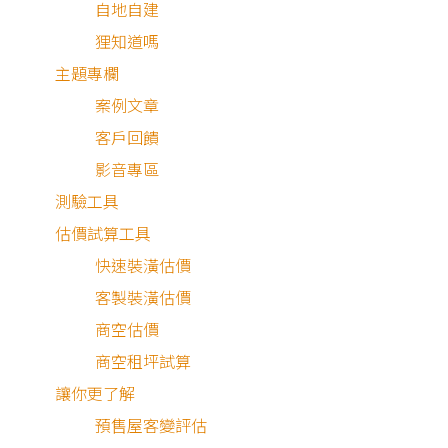
自地自建
狸知道嗎
主題專欄
屋主需求與設計理念
案例文章
客戶回饋
這棟位於海邊的房子，在業主買下的時候還是個毛胚屋，希
影音專區
透過裝潢能打造一個能好好享受退休生活的家。設計師與夫
測驗工具
兩人討論過後，選擇以工業風做為基調，再融合其他業主喜
估價試算工具
的元素，展現其生活品味。另外，業主格外重視材料的選擇
快速裝潢估價
在板材方面選用德國E1系統板、F0碳化合板，以及德國無毒
客製裝潢估價
礦物漆、日本防焰壁布等等，打造健康且安全的居家環境。
商空估價
商空租坪試算
讓你更了解
海濱生活
預售屋客變評估