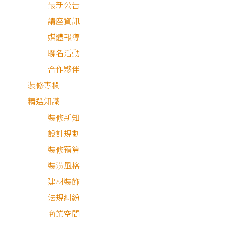
最新公告
講座資訊
媒體報導
目 錄
聯名活動
合作夥伴
屋主需求與設計理念
裝修專欄
輕奢暖調三代宅
精選知識
裝修新知
完工啦！空間細節分享
設計規劃
裝修預算
裝潢風格
建材裝飾
法規糾紛
屋主需求與設計理念
商業空間