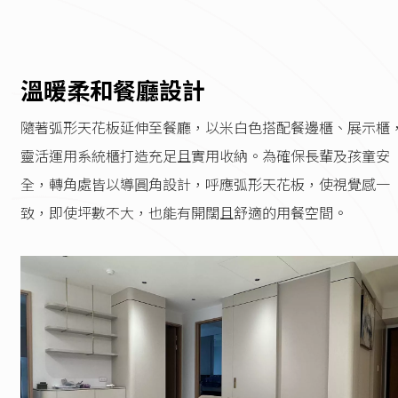
溫暖柔和餐廳設計
隨著弧形天花板延伸至餐廳，以米白色搭配餐邊櫃、展示櫃
靈活運用系統櫃打造充足且實用收納。為確保長輩及孩童安
全，轉角處皆以導圓角設計，呼應弧形天花板，使視覺感一
致，即使坪數不大，也能有開闊且舒適的用餐空間。