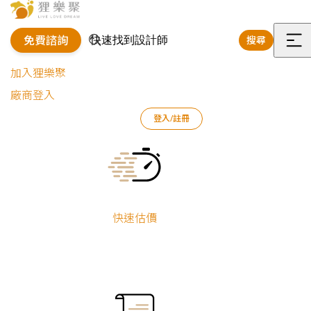
免費諮詢
搜尋
選
加入狸樂聚
單
廠商登入
登入/註冊
狸樂聚
裝修專欄
案例文章
三代同堂｜現代輕奢宅
Current:
快速估價