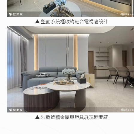
▲ 整面系統櫃收納結合電視牆設計
▲ 沙發背牆金屬與燈具展現輕奢感