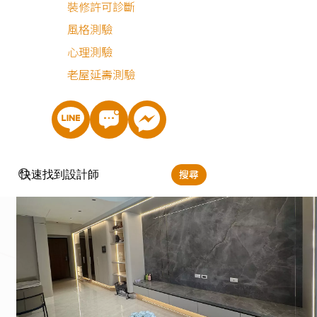
裝修許可診斷
客廳以紋理灰調電視牆整合收納與展示機能，搭配燈具設計
風格測驗
柔和燈帶，讓公領域更顯開闊。量身打造的系統櫃沿著玄關
心理測驗
客廳延伸，打造海量的系統櫃收納，同時減少視覺雜亂感。
老屋延壽測驗
花板利用弧形線條修飾樑柱，並嵌入層次分明的燈具，傍晚
能轉換成溫潤的間接照明，營造溫馨舒適的居家氛圍。
搜尋