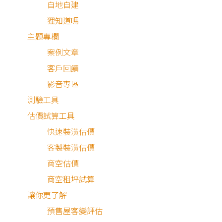
自地自建
狸知道嗎
屋主三代同住，設計師為因應不同年齡層對生活氛圍的期待
主題專欄
設計上捨棄複雜的高彩度，以低調簡約色系為主，搭配實用
案例文章
帶有質感的系統櫃、穿插細緻金屬材料，為整體增添低調奢
客戶回饋
感。燈光部分以櫃體LED條狀燈具補足基礎照明，襯上天花
影音專區
間接照明、帶有紋理感的灰調電視牆，營造柔和氛圍。臥室
測驗工具
分以木與白搭配，並規劃充足系統櫃收納，打造24坪現代風
估價試算工具
舒適居所。
快速裝潢估價
客製裝潢估價
輕奢暖調三代宅
商空估價
商空租坪試算
讓你更了解
預售屋客變評估
輕奢感客廳設計