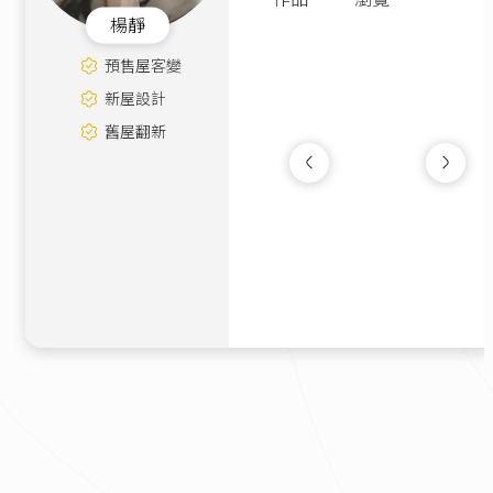
楊靜
預售屋客變
新屋設計
舊屋翻新
三代同堂｜現代輕
宅
新成屋
|
26坪
230萬