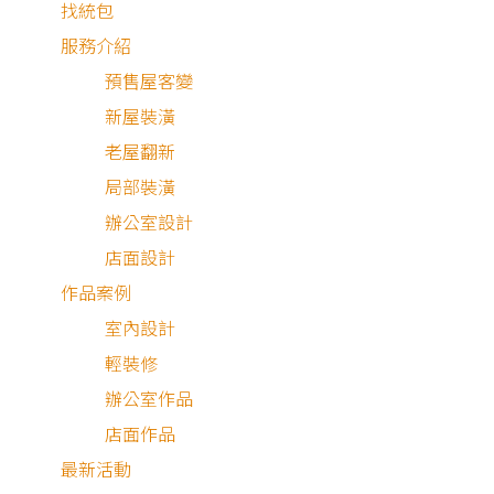
找統包
服務介紹
預售屋客變
新屋裝潢
老屋翻新
局部裝潢
辦公室設計
店面設計
作品案例
室內設計
輕奢風 × 系統櫃 × 簡約配色
輕裝修
悠閒的午後，卸下壓力、放慢步調，從容地坐在客廳看本書
辦公室作品
享用小點，讓心靈回歸純粹，與家人共享日日美好。
店面作品
最新活動