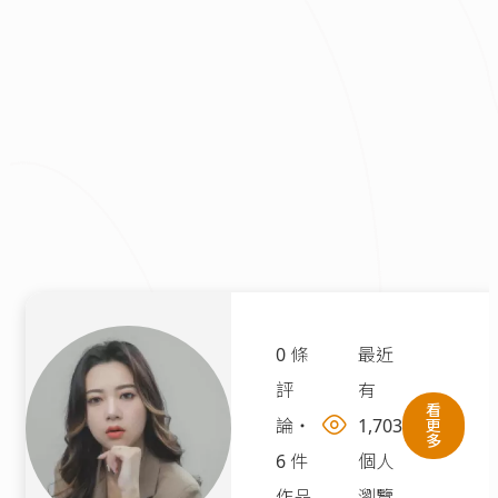
0 條
最近
評
有
看
論
・
1,703
更
多
6 件
個人
作品
瀏覽