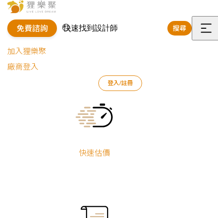
免費諮詢
搜尋
選
加入狸樂聚
單
廠商登入
登入/註冊
狸樂聚
裝修專欄
案例文章
兩人世界的小清新｜簡約現代透天宅
Current:
快速估價