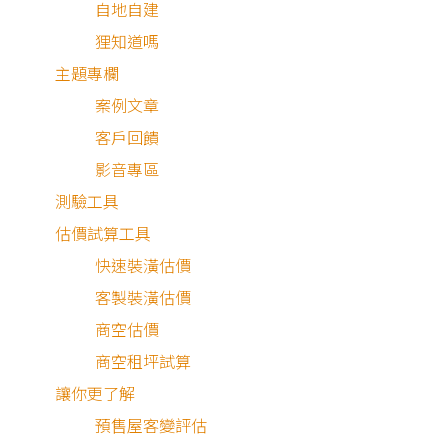
自地自建
狸知道嗎
主題專欄
屋主需求與設計理念
案例文章
客戶回饋
影音專區
這個透天裝潢是一對新婚夫妻的新居，同時也象徵著他們獨
測驗工具
生活的開始，隨著時代的改變，年輕的客群需求不再繁複，
估價試算工具
稍微修飾原有的局部格局，並將重點放在電視牆設計上，完
快速裝潢估價
一個機能與美觀兼具的家，同時也保留彈性空間，未來如有
客製裝潢估價
加家庭成員就能夠使用。
商空估價
商空租坪試算
微溫氣息
讓你更了解
預售屋客變評估