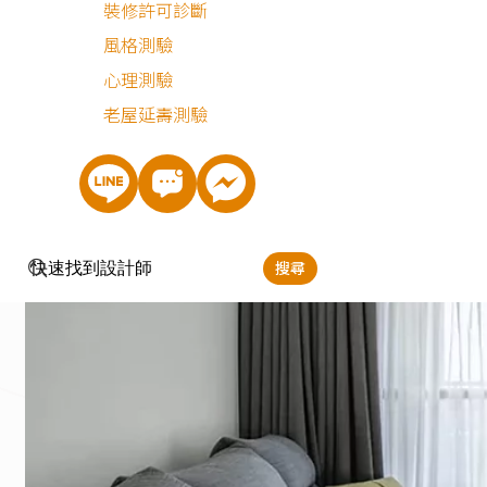
裝修許可診斷
風格測驗
心理測驗
老屋延壽測驗
搜尋