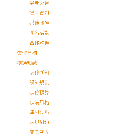
最新公告
講座資訊
屋主需求與設計理念
媒體報導
聯名活動
臨木而居
合作夥伴
空間細節分享
裝修專欄
精選知識
裝修新知
設計規劃
裝修預算
屋主需求與設計理念
裝潢風格
建材裝飾
法規糾紛
這是一個三房兩廳的新成屋裝潢，屋主希望這個現代簡約風
商業空間
用。