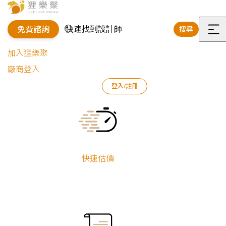
免費諮詢
搜尋
選
加入狸樂聚
單
廠商登入
登入/註冊
狸樂聚
裝修專欄
案例文章
木系質感｜經典簡約現代宅
Current:
快速估價