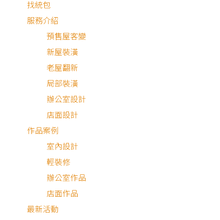
找統包
服務介紹
預售屋客變
新屋裝潢
老屋翻新
局部裝潢
辦公室設計
店面設計
黑白灰 × 木紋 × 燈具
作品案例
下班後回到家，運動完沖個澡再煮頓美味的晚餐，規律而充
室內設計
輕裝修
辦公室作品
店面作品
最新活動