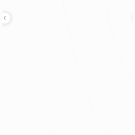
狸知道嗎
2026.08.04
鬼月可以裝潢嗎？