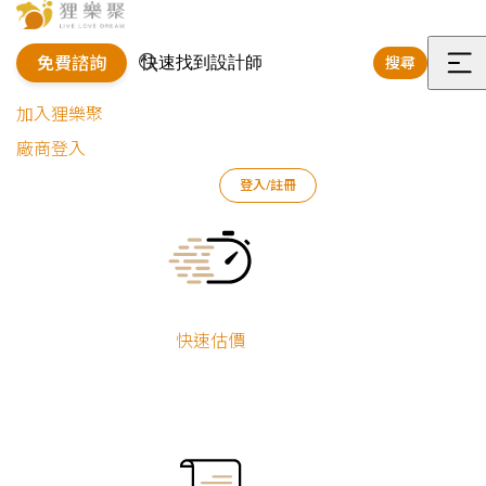
免費諮詢
搜尋
選
加入狸樂聚
單
廠商登入
狸樂聚
室內設計師
張雅茹
登入/註冊
Current:
張
快速估價
雅
茹