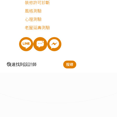
裝修許可診斷
辦公室
|
174坪
|
235萬
風格測驗
心理測驗
老屋延壽測驗
最近有
42
個人諮詢
搜尋