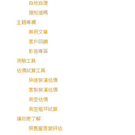
自地自建
狸知道嗎
主題專欄
案例文章
客戶回饋
柔雅日式｜大氣現代風辦公室
影音專區
辦公室
|
174坪
|
235萬
測驗工具
估價試算工具
快速裝潢估價
客製裝潢估價
商空估價
商空租坪試算
讓你更了解
柔雅日式｜大氣現代風辦公
預售屋客變評估
室