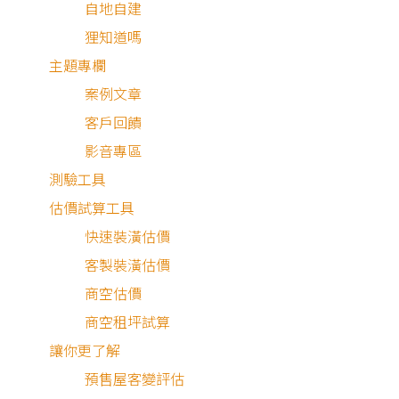
自地自建
狸知道嗎
主題專欄
案例文章
客戶回饋
影音專區
測驗工具
估價試算工具
快速裝潢估價
客製裝潢估價
商空估價
商空租坪試算
讓你更了解
預售屋客變評估
最近有
769
個人諮詢