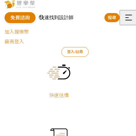
免費諮詢
搜尋
選
加入狸樂聚
單
廠商登入
狸樂聚
作品案例
室內設計作品
林儀
登入/註冊
質感塗鴉｜輕工業風格小宅
Current:
質感塗鴉｜輕工
業風格小宅
快速估價
新屋裝修
林儀
小坪數
系統櫃