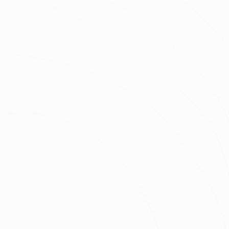
房屋區域
坪數
總預算
我已經了解並同意
隱私權政策
與
服務條款
不知道怎麼抓預算嗎？快來去
線上估價
！