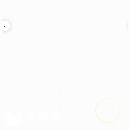
裝修新知
2026.08.03
鬼月裝修禁忌多？掌握四關鍵安心住又省預算