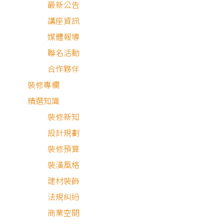
最新公告
講座資訊
媒體報導
聯名活動
合作夥伴
裝修專欄
精選知識
裝修新知
設計規劃
裝修預算
北歐風
簡約風
裝潢風格
建材裝飾
法規糾紛
商業空間