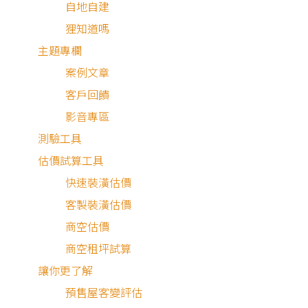
自地自建
狸知道嗎
主題專欄
案例文章
客戶回饋
影音專區
系統
測驗工具
門窗
估價試算工具
快速裝潢估價
客製裝潢估價
商空估價
商空租坪試算
讓你更了解
預售屋客變評估