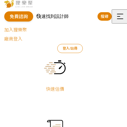
免費諮詢
搜尋
選
加入狸樂聚
單
廠商登入
狸樂聚
作品案例
輕裝修作品
許卉蓁
臺南-蘇公館
登入/註冊
Current:
臺南-蘇公館
小坪數
新屋裝修
快速估價
許卉蓁
機能宅
系統櫃