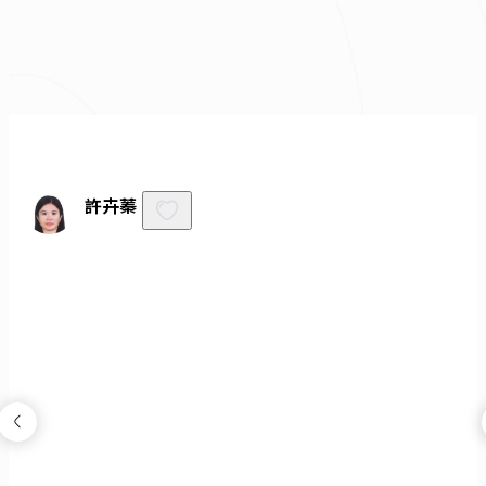
免費諮詢
許卉蓁