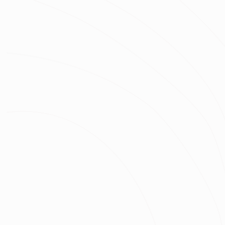
房屋區域
坪數
總預算
我已經了解並同意
隱私權政策
與
服務條款
不知道怎麼抓預算嗎？快來去
線上估價
！