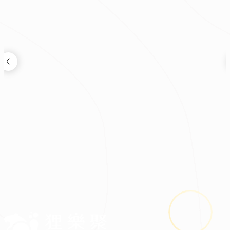
裝修新知
2026.08.03
鬼月裝修禁忌多？掌握四關鍵安心住又省預算