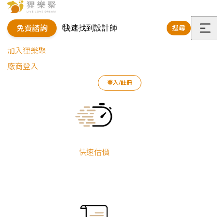
免費諮詢
搜尋
選
加入狸樂聚
單
廠商登入
狸樂聚
作品案例
室內設計作品
謝孟萩
登入/註冊
溫馨日常｜輕工業風小宅
Current:
溫馨日常｜輕工
業風小宅
快速估價
新屋裝修
謝孟萩
小坪數
系統櫃