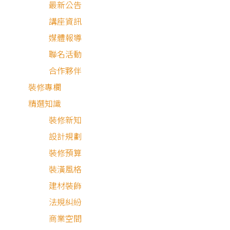
最新公告
講座資訊
媒體報導
聯名活動
合作夥伴
裝修專欄
精選知識
裝修新知
設計規劃
裝修預算
裝潢風格
建材裝飾
工業風
現代風
法規糾紛
商業空間