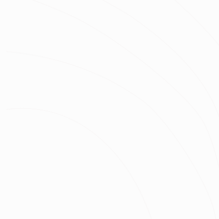
房屋類型
房屋區域
坪數
總預算
我已經了解並同意
隱私權政策
與
服務條款