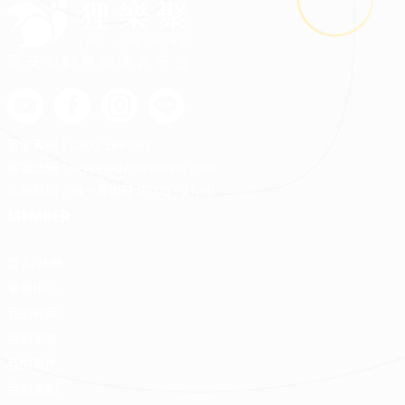
鬼月裝修禁忌多？掌握四關鍵安心住又省預算
最安心的裝修媒合平台
客服專線：
0800-568-088
客服信箱：
serve@decorations.com
客服時間：週ㄧ至週日 09:00 - 21:00
MEMBER
登入/註冊
會員中心
我的收藏
我的測驗
我的案件
我的合約