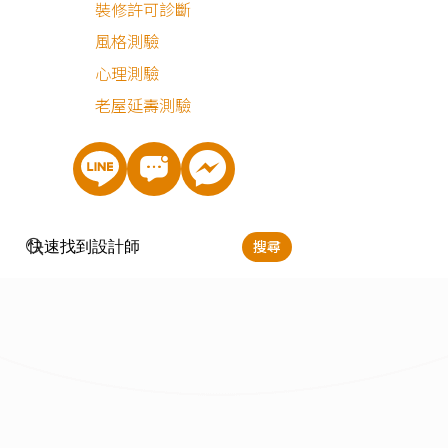
裝修許可診斷
風格測驗
最近有
1,376
個人諮詢
心理測驗
老屋延壽測驗
搜尋