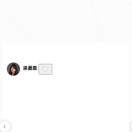
我已經了解並同意
隱私權政策
與
服務條款
不知道怎麼抓預算嗎？快來去
線上估價
！
免費諮詢
梁菱恩