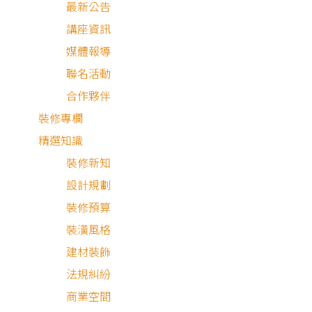
最新公告
講座資訊
媒體報導
聯名活動
合作夥伴
裝修專欄
精選知識
裝修新知
設計規劃
裝修預算
裝潢風格
建材裝飾
北歐風
簡約風
法規糾紛
商業空間