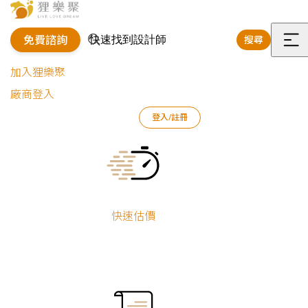
免費諮詢
搜尋
選
加入狸樂聚
單
廠商登入
狸樂聚
作品案例
室內設計作品
梁菱恩
登入/註冊
陽光藍盒子｜極簡北歐小宅
Current:
陽光藍盒子｜極
簡北歐小宅
快速估價
新屋裝修
梁菱恩
小坪數
系統櫃