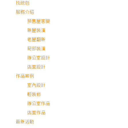
找統包
近
0 條
服務介紹
有
評
預售屋客變
284
看
論
・5
更
新屋裝潢
多
個
件作
老屋翻新
蕭湘柔
人
品
局部裝潢
新屋設計
瀏
辦公室設計
商空設計
覽
店面設計
作品案例
室內設計
輕裝修
辦公室作品
鵝毛白｜現代輕奢
店面作品
3D渲染圖
|
40
最新活動
|
300萬