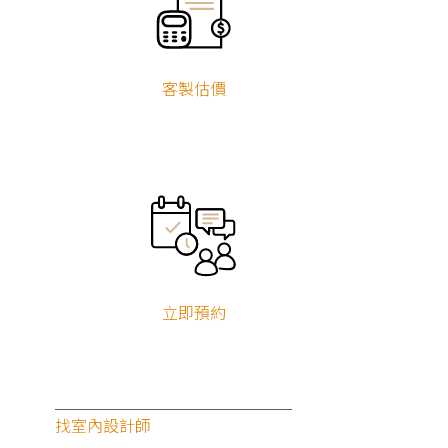
設計風格
客製估價
現代風
北歐風
簡約風
無印風
工業風
新古典
輕奢風
美式風
鄉村風
侘寂風
奶油風
混搭風
其他風格
服務地區
台北
新北
基隆
宜蘭
桃園
新竹
苗栗
台中
彰化
南投
雲林
嘉義
台南
高雄
立即預約
屏東
台東
花蓮
澎湖
金門
連江
找室內設計師
最