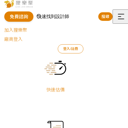
免費諮詢
搜尋
選
加入狸樂聚
單
廠商登入
登入/註冊
狸樂聚
好狸團隊
室內設計師
花蓮
Current:
花蓮室內設計師
狸樂聚的室內設計師有豐富的業界資歷，且善於溝通、發掘屋主內心
快速估價
的想法，能幫助你依據生活需求、風格喜好、裝潢預算規劃出最合適
的裝修方案，即便你對未來家園的藍圖尚不清晰，也能引導你找到隱
藏在心中夢想的輪廓，陪伴你構建出美觀、舒適、實用的未來。