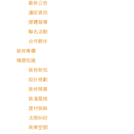
最新公告
講座資訊
媒體報導
聯名活動
最安心的裝修媒合平台
合作夥伴
裝修專欄
精選知識
客服專線：
0800-568-088
裝修新知
客服信箱：
serve@decorations.com
設計規劃
客服時間：週ㄧ至週日 09:00 - 21:00
MEMBER
裝修預算
裝潢風格
登入/註冊
建材裝飾
會員中心
法規糾紛
我的收藏
商業空間
我的測驗