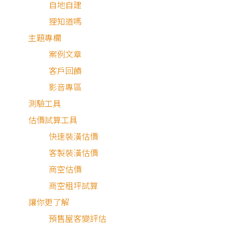
自地自建
我的案件
狸知道嗎
我的合約
我的優惠
主題專欄
PARTNER
案例文章
客戶回饋
加入好狸
影音專區
廠商專區
測驗工具
ABOUT US
估價試算工具
品牌故事
快速裝潢估價
免費諮詢
客製裝潢估價
QA中心
商空估價
合約下載專區
商空租坪試算
免責聲明
服務條款
隱私權政策
聯絡我們
網站導覽
讓你更了解
版權所有 © 2016-2026 源美國際企業有限公司
預售屋客變評估