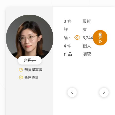
0 條
最近
評
有
看
論
・
3,244
更
多
4 件
個人
作品
瀏覽
余丹卉
預售屋客變
新屋設計
灰調｜現代極簡小
新成屋
|
13坪
94萬