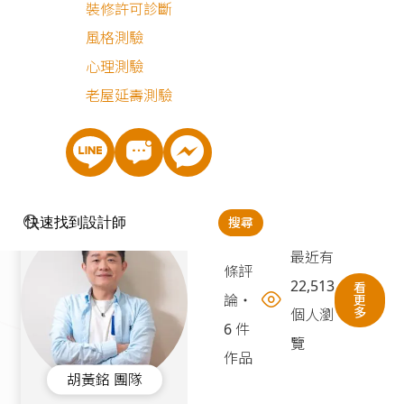
裝修許可診斷
免費丈量
風格測驗
微光靜居｜下班後
心理測驗
預售屋
|
14坪
85萬
老屋延壽測驗
搜尋
38
最近有
條評
22,513
看
論
・
更
多
個人瀏
6 件
覽
作品
胡黃銘 團隊