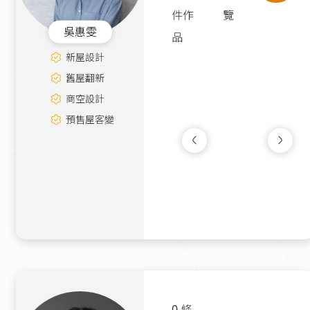
件作
覽
吳惠雯
品
新屋設計
舊屋翻新
商空設計
預售屋客變
紳夜101
新成屋
|
12坪
150萬
0 條