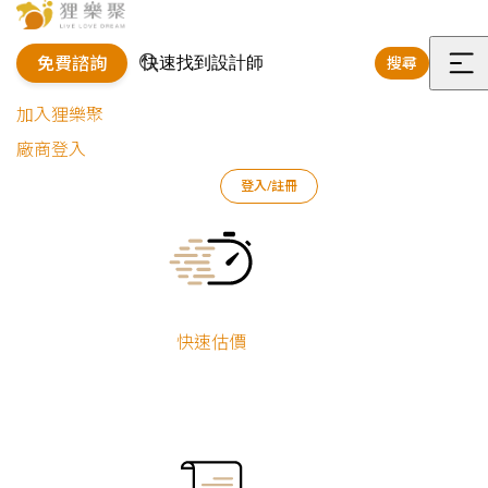
免費諮詢
搜尋
選
加入狸樂聚
單
廠商登入
登入/註冊
狸樂聚
好狸團隊
室內設計師
新古典
Current:
新古典室內設計師
狸樂聚的室內設計師有豐富的業界資歷，且善於溝通、發掘屋主內心
快速估價
的想法，能幫助你依據生活需求、風格喜好、裝潢預算規劃出最合適
的裝修方案，即便你對未來家園的藍圖尚不清晰，也能引導你找到隱
藏在心中夢想的輪廓，陪伴你構建出美觀、舒適、實用的未來。