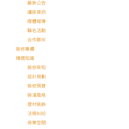
最新公告
講座資訊
媒體報導
0 條
聯名活動
最近
評
合作夥伴
有
論
・
看
裝修專欄
3,389
更
多
11
精選知識
個人
件作
裝修新知
瀏覽
邱錦宏
品
設計規劃
預售屋客變
裝修預算
新屋設計
裝潢風格
套裝方案
建材裝飾
法規糾紛
商業空間
悠悠漫居｜無印簡