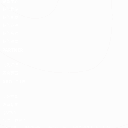
會員中心
我的收藏
我的測驗
我的案件
我的合約
我的優惠
PARTNER
加入好狸
廠商專區
ABOUT US
品牌故事
免費諮詢
QA中心
合約下載專區
免責聲明
服務條款
隱私權政策
聯絡我們
網站導覽