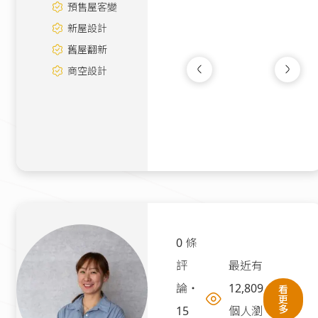
預售屋客變
新屋設計
舊屋翻新
商空設計
新成屋｜裝修案｜案
新成屋
|
30坪
100萬
0 條
評
最近有
論
・
12,809
看
更
多
15
個人瀏