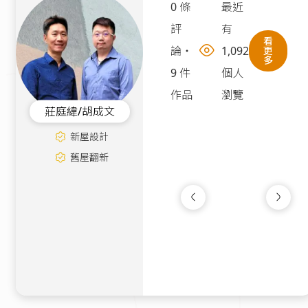
0 條
最近
評
有
看
論
・
1,092
更
多
9 件
個人
作品
瀏覽
莊庭緯/胡成文
新屋設計
舊屋翻新
光之療癒｜無印北
中古屋
|
25坪
183萬