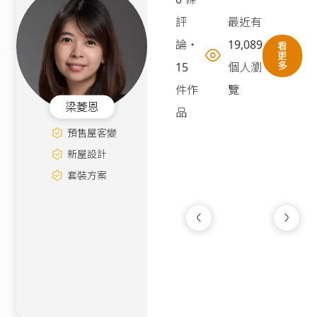
評
最近有
論
・
19,089
看
更
多
15
個人瀏
件作
覽
梁菱恩
品
預售屋客變
新屋設計
套裝方案
靜境流光
新成屋
|
14坪
160萬