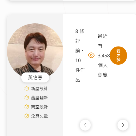
8 條
最近
評
有
論
・
看
3,458
更
多
10
個人
件作
瀏覽
黃信憲
品
新屋設計
舊屋翻新
商空設計
免費丈量
質感新生活｜現代