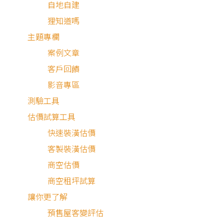
新成屋
|
21坪
自地自建
120萬
狸知道嗎
主題專欄
案例文章
客戶回饋
影音專區
0 條
最近
測驗工具
評
有
估價試算工具
看
論
・
1,613
更
快速裝潢估價
多
7 件
個人
客製裝潢估價
作品
瀏覽
商空估價
邱羡芙
商空租坪試算
新屋設計
讓你更了解
舊屋翻新
預售屋客變評估
商空設計