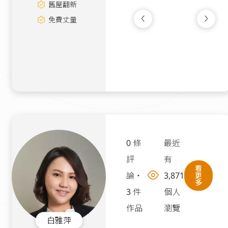
舊屋翻新
免費丈量
溫潤居所｜設計案
3D渲染圖
|
25
|
280萬
0 條
最近
評
有
看
論
・
3,871
更
多
3 件
個人
作品
瀏覽
白雅萍