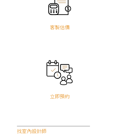
設計風格
客製估價
現代風
北歐風
簡約風
無印風
工業風
新古典
輕奢風
美式風
鄉村風
侘寂風
奶油風
混搭風
其他風格
服務地區
台北
新北
基隆
宜蘭
桃園
新竹
苗栗
台中
彰化
南投
雲林
嘉義
台南
高雄
立即預約
屏東
台東
花蓮
澎湖
金門
連江
找室內設計師
0 條