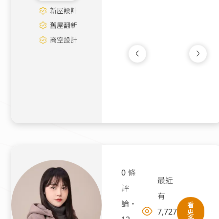
新屋設計
舊屋翻新
商空設計
樂生活｜北歐風工
辦公室
|
15坪
35萬
0 條
最近
評
有
論
・
看
7,727
更
多