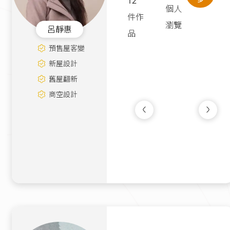
12
個人
件作
瀏覽
呂靜惠
品
預售屋客變
新屋設計
舊屋翻新
商空設計
靜謐光景｜北歐簡
新古屋
|
25坪
190萬