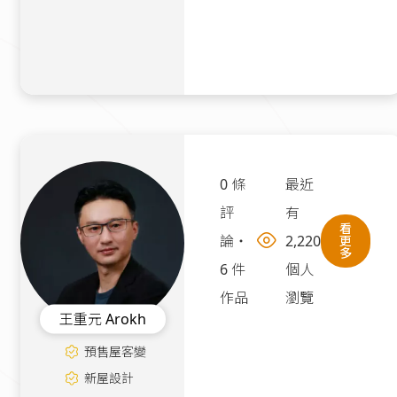
中古屋
|
35坪
250萬
0 條
最近
評
有
看
論
・
2,220
更
多
6 件
個人
作品
瀏覽
王重元 Arokh
預售屋客變
新屋設計