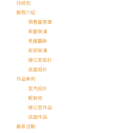
找統包
評
最近有
服務介紹
論
・
11,404
看
更
預售屋客變
多
17
個人瀏
新屋裝潢
件作
覽
老屋翻新
賴慈玲
品
局部裝潢
新屋設計
辦公室設計
舊屋翻新
店面設計
免費丈量
作品案例
透天別墅
室內設計
森林綠境｜美式優
輕裝修
新成屋
|
35坪
辦公室作品
450萬
店面作品
最新活動