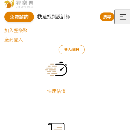
免費諮詢
搜尋
選
加入狸樂聚
單
廠商登入
登入/註冊
狸樂聚
好狸團隊
合作夥伴
高雄
Current:
高雄合作夥伴
買房不僅是一手交錢一手交屋這麼簡單，驗屋、交屋，然後裝修、入
快速估價
住，各種流程皆需要尋求專業的幫助，才可避免落入雷區。狸樂聚除
了提供裝修設計外，也有可靠的合作廠商，提供安心驗屋、整理清
潔、家電顧問等等服務，若有相關需求可直接聯繫以下夥伴諮詢！