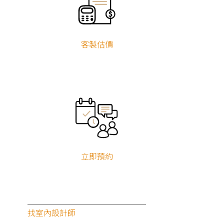
合作項目
客製估價
建築師
風格軟裝師
驗屋
糾紛調處
居家服務
設備與材料
服務地區
台北
新北
基隆
宜蘭
桃園
新竹
苗栗
台中
彰化
南投
雲林
嘉義
台南
高雄
屏東
台東
花蓮
澎湖
金門
連江
立即預約
糾紛調處
找室內設計師