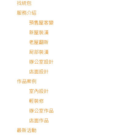
找統包
根據住保會收到申訴
服務介紹
資料顯示，透過網路
預售屋客變
找承攬業者將近有七
新屋裝潢
成，發生踩雷或是遇
住宅消保會
老屋翻新
住宅消保會
裝修蟑螂慘況，該如
局部裝潢
何做裝修，找對方
糾紛調處
辦公室設計
法，用住保履約，工
店面設計
程款先放銀行專款保
作品案例
管，廠商做好驗收再
室內設計
撥款，避開裝修蟑
輕裝修
螂，黑心業者，才是
辦公室作品
對的裝修方式。
店面作品
最新活動
免費諮詢