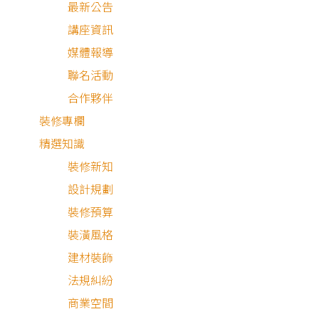
最新公告
講座資訊
媒體報導
聯名活動
合作夥伴
設備與材料
裝修專欄
精選知識
世界球后戴資穎代言
裝修新知
的普特絲防霾紗窗採
設計規劃
用荷蘭原裝進口專利
裝修預算
靜電紗網，能有效過
普特絲防霾紗窗
裝潢風格
普特絲防霾紗窗
濾98.8%的PM2.5、
建材裝飾
花粉、灰塵與過敏
設備與材料
法規糾紛
原，同時保留通風與
商業空間
採光，兼顧健康與居