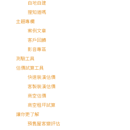
自地自建
家舒適。並擁有多項
狸知道嗎
國際檢測報告，連續
主題專欄
10年獲得歐盟ECARF
案例文章
抗敏認證、德國DMT
客戶回饋
過濾率檢測、SGS耐
影音專區
候性檢測報告等。普
測驗工具
特絲防霾紗窗為甲山
估價試算工具
林帝寶標配，且為全
快速裝潢估價
台300多個建案的指
客製裝潢估價
定建材，深受信賴。
商空估價
普特絲始終以「守護
商空租坪試算
家人呼吸健康」為核
讓你更了解
心理念，是您打造安
預售屋客變評估