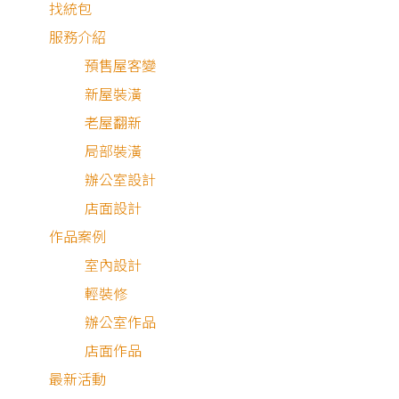
找統包
根據住保會收到申訴
服務介紹
資料顯示，透過網路
預售屋客變
找承攬業者將近有七
新屋裝潢
成，發生踩雷或是遇
住宅消保會
老屋翻新
住宅消保會
裝修蟑螂慘況，該如
局部裝潢
何做裝修，找對方
糾紛調處
辦公室設計
法，用住保履約，工
店面設計
程款先放銀行專款保
作品案例
管，廠商做好驗收再
室內設計
撥款，避開裝修蟑
輕裝修
螂，黑心業者，才是
辦公室作品
對的裝修方式。
店面作品
最新活動
免費諮詢