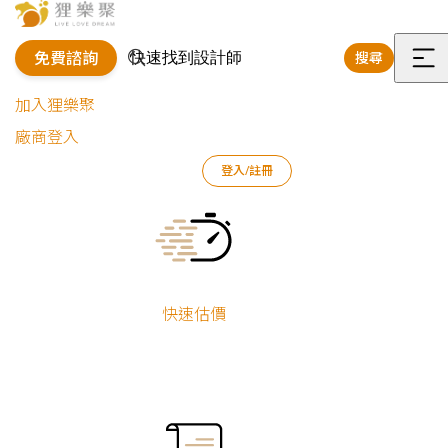
免費諮詢
搜尋
選
加入狸樂聚
單
廠商登入
登入/註冊
狸樂聚
好狸團隊
合作夥伴
宜蘭
Current:
宜蘭合作夥伴
買房不僅是一手交錢一手交屋這麼簡單，驗屋、交屋，然後裝修、入
快速估價
住，各種流程皆需要尋求專業的幫助，才可避免落入雷區。狸樂聚除
了提供裝修設計外，也有可靠的合作廠商，提供安心驗屋、整理清
潔、家電顧問等等服務，若有相關需求可直接聯繫以下夥伴諮詢！