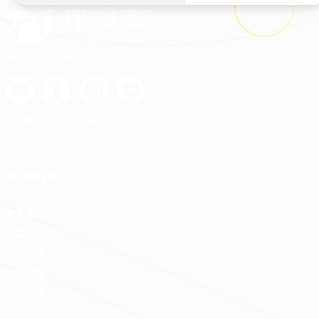
最安心的裝修媒合平台
客服專線：
0800-568-088
客服信箱：
serve@decorations.com
客服時間：週ㄧ至週日 09:00 - 21:00
MEMBER
登入/註冊
會員中心
我的收藏
我的測驗
我的案件
我的合約