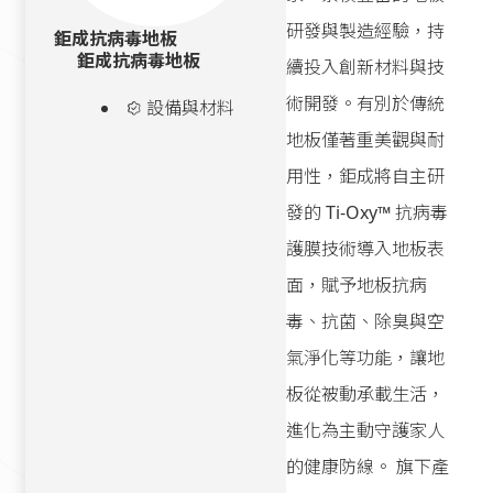
研發與製造經驗，持
鉅成抗病毒地板
鉅成抗病毒地板
續投入創新材料與技
術開發。有別於傳統
設備與材料
地板僅著重美觀與耐
用性，鉅成將自主研
發的 Ti-Oxy™ 抗病毒
護膜技術導入地板表
面，賦予地板抗病
毒、抗菌、除臭與空
氣淨化等功能，讓地
板從被動承載生活，
進化為主動守護家人
的健康防線。 旗下產