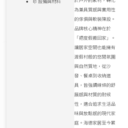
於戶外的素材，轉化
設備與材料
為兼具質感與實用性
的傢俱與軟裝陳設。
品牌核心精神在於
「把度假搬回家」。
讓居家空間也能擁有
渡假村般的悠閒氛圍
與自然質地，從沙
發、餐桌到收納道
具，皆強調線條的舒
展感與材質的耐候
性，適合追求生活品
味與放鬆感的現代家
庭。海德家居至今累