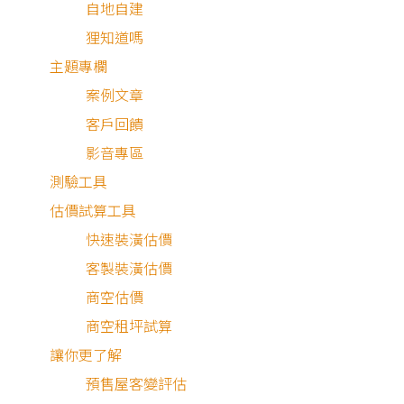
自地自建
家舒適。並擁有多項
狸知道嗎
國際檢測報告，連續
主題專欄
10年獲得歐盟ECARF
案例文章
抗敏認證、德國DMT
客戶回饋
過濾率檢測、SGS耐
影音專區
候性檢測報告等。普
測驗工具
特絲防霾紗窗為甲山
估價試算工具
林帝寶標配，且為全
快速裝潢估價
台300多個建案的指
客製裝潢估價
定建材，深受信賴。
商空估價
普特絲始終以「守護
商空租坪試算
家人呼吸健康」為核
讓你更了解
心理念，是您打造安
預售屋客變評估