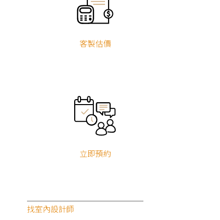
合作項目
客製估價
建築師
風格軟裝師
驗屋
糾紛調處
居家服務
設備與材料
服務地區
台北
新北
基隆
宜蘭
桃園
新竹
苗栗
台中
彰化
南投
雲林
嘉義
台南
高雄
屏東
台東
花蓮
澎湖
金門
連江
立即預約
糾紛調處
找室內設計師