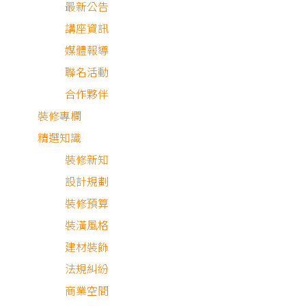
最新公告
講座資訊
媒體報導
聯名活動
合作夥伴
設備與材料
裝修專欄
精選知識
世界球后戴資穎代言
裝修新知
的普特絲防霾紗窗採
設計規劃
用荷蘭原裝進口專利
裝修預算
靜電紗網，能有效過
普特絲防霾紗窗
裝潢風格
普特絲防霾紗窗
濾98.8%的PM2.5、
建材裝飾
花粉、灰塵與過敏
設備與材料
法規糾紛
原，同時保留通風與
商業空間
採光，兼顧健康與居