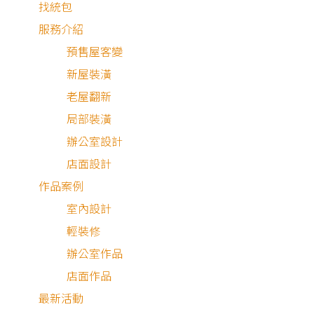
找統包
服務介紹
預售屋客變
新屋裝潢
老屋翻新
局部裝潢
辦公室設計
店面設計
作品案例
室內設計
黑白灰 × 清水模 × 油漆跳色
輕裝修
家人齊聚在餐桌用餐，碗筷的碰撞聲和輕鬆的笑語聲混雜在
辦公室作品
起，是名為生活的樂譜中最溫暖的旋律。
店面作品
最新活動