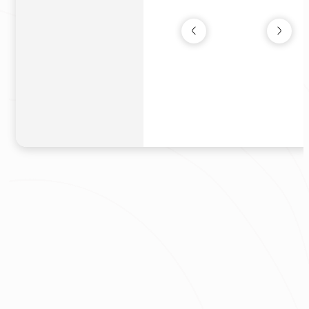
靜境流光
新成屋
|
14坪
160萬