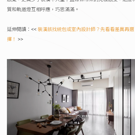
質和軌道燈互相呼應，巧思滿滿。
延伸閱讀：<<
裝潢該找統包或室內設計師？先看看差異再選
擇！
>>