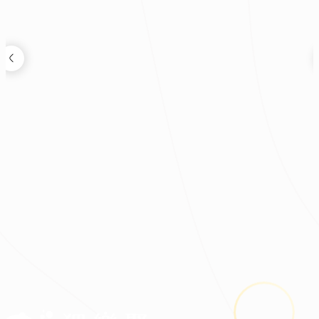
劉永棋
現代風客廳設計｜沉穩溫潤木質
|
|
|
|