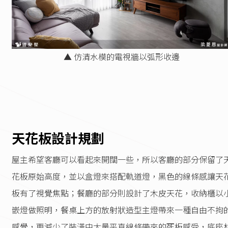
▲ 仿清水模的電視牆以弧形收邊
天花板設計規劃
屋主希望客廳可以看起來開闊一些，所以客廳的部分保留了
花板原始高度，並以盒燈來搭配軌道燈，黑色的線條感讓天
板有了視覺焦點；餐廳的部分則設計了木皮天花，收納櫃以
嵌燈做照明，餐桌上方的放射狀造型主燈帶來一種自由不拘
感覺，更減少了裝潢中大量平直線條帶來的死板感受，底座