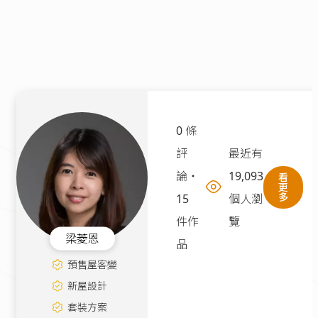
0 條
評
最近有
論
・
19,093
看
更
多
15
個人瀏
件作
覽
梁菱恩
品
預售屋客變
新屋設計
套裝方案