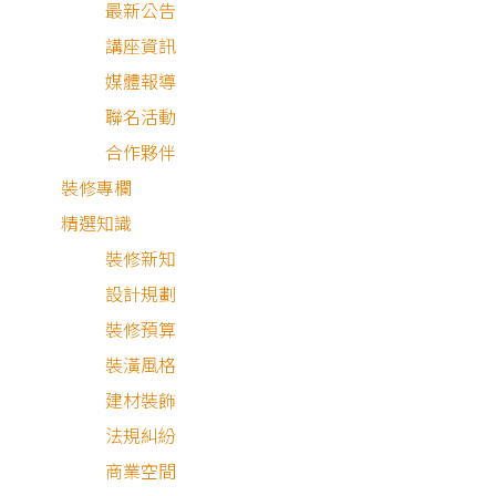
最新公告
講座資訊
媒體報導
目 錄
聯名活動
合作夥伴
屋主需求與設計理念
裝修專欄
精選知識
慢慢生活 輕輕走過
裝修新知
空間細節分享
設計規劃
裝修預算
裝潢風格
建材裝飾
法規糾紛
屋主需求與設計理念
商業空間