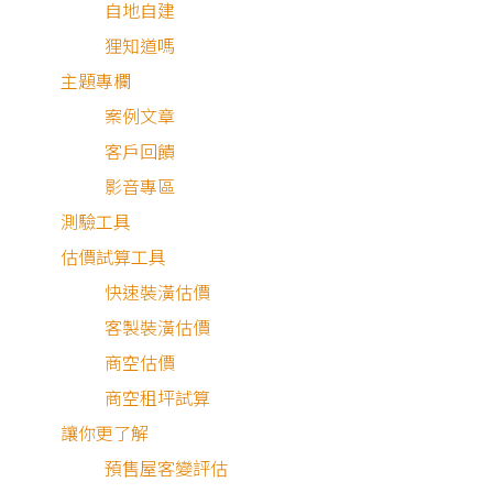
自地自建
狸知道嗎
這是一個四房兩廳的現代簡約設計宅，現代簡約風一直是不
主題專欄
流行的裝修風格，但這個案例的特別之處在於——設計師在
案例文章
廳油漆跳色的部分使用了飽和的冷色系，讓空間大氣之中又
客戶回饋
有一種內斂的溫馨感，是個相當吸睛且耐看的現代簡約設計
影音專區
測驗工具
估價試算工具
慢慢生活 輕輕走過
快速裝潢估價
客製裝潢估價
商空估價
現代簡約設計
商空租坪試算
讓你更了解
公共空間以經典的黑白灰為基底，仿清水模的電視牆以弧形
預售屋客變評估
邊，用以修飾櫃體的厚度，也能避免讓空間過於平直呆板，