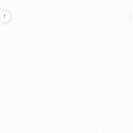
狸知道嗎
2026.08.04
鬼月可以裝潢嗎？