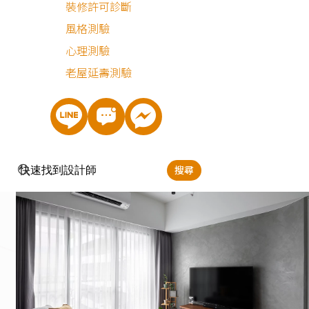
裝修許可診斷
視櫃選擇了現成的家具，作為空間中少數的暖木紋色，讓這
風格測驗
屬於機能性的櫃體搖身一變為兼具風格性的設計單品櫃，並
心理測驗
呼應著飽和色系的客廳油漆跳色和沙發、抱枕，濃厚的色調
老屋延壽測驗
冷淡的清水模融合出一種全新滋味，百看不膩。
延伸閱讀：<<
哪種裝潢風格適合我家？這樣挑準沒錯！
>>
搜尋