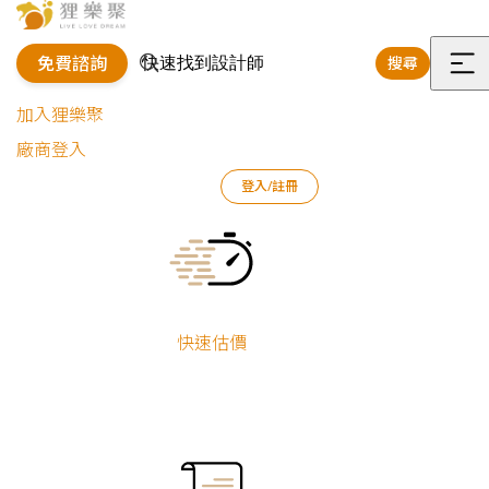
免費諮詢
搜尋
選
加入狸樂聚
單
廠商登入
登入/註冊
狸樂聚
裝修專欄
案例文章
曼居｜現代簡約設計宅
Current:
快速估價