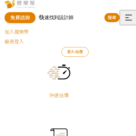
免費諮詢
搜尋
選
加入狸樂聚
單
廠商登入
登入/註冊
狸樂聚
裝修專欄
案例文章
柔光生活｜韓風透天厝
Current:
快速估價