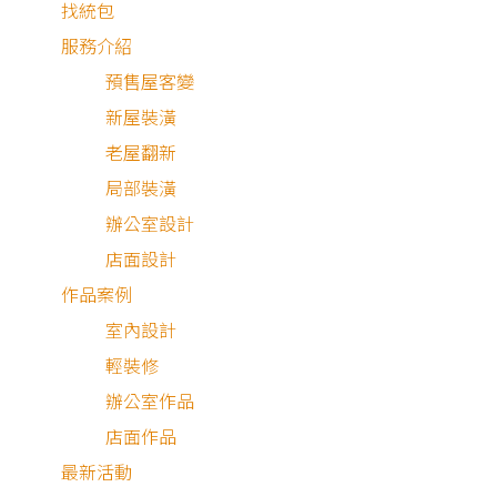
找統包
服務介紹
預售屋客變
新屋裝潢
老屋翻新
局部裝潢
辦公室設計
店面設計
作品案例
室內設計
低彩度 × 木紋 × 司曼特塗料
輕裝修
悠閒的假日午後，泡杯咖啡、吃著小點，在舒適無壓的家裡
辦公室作品
好把心靈充飽電，繼續迎接生活中的挑戰。
店面作品
最新活動