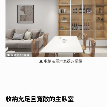
▲ 收納＆展示兼顧的櫃體
收納充足且寬敞的主臥室