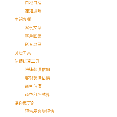
自地自建
狸知道嗎
屋齡26年的老屋，不僅裝潢老舊，水電管線也需全數更新，
主題專欄
喜歡韓系風格的屋主期望能有像韓劇中一樣簡單、明亮的居
案例文章
感，設計師與屋主反覆討論、確認需求後，重新規劃整體動
客戶回饋
線，將客、餐、廚結合，以溫暖的白色調為主軸，輔以木元
影音專區
素、簡單的線條搭配，創造寬敞且高機能的公領域空間。臥
測驗工具
區域則刷上簡約耐看的暖灰色調，於床尾配置了充足的衣物
估價試算工具
納，滿足一家人所需的各項機能，圍塑出溫暖的45坪韓系風
快速裝潢估價
格宅。
客製裝潢估價
商空估價
商空租坪試算
純淨恬暖韓系宅
讓你更了解
預售屋客變評估