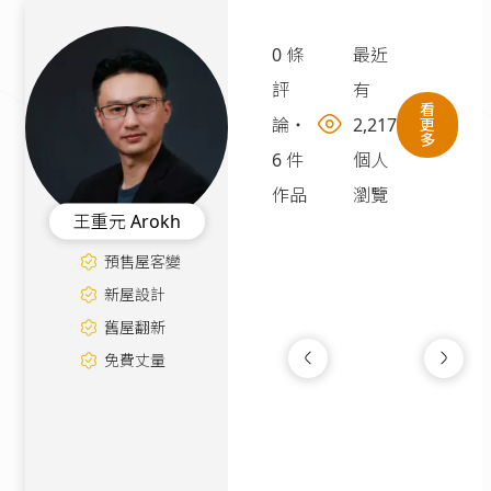
0 條
最近
評
有
看
論
・
2,217
更
多
6 件
個人
作品
瀏覽
王重元 Arokh
預售屋客變
新屋設計
舊屋翻新
免費丈量
溫潤居所｜設計案
3D渲染圖
|
25