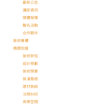
最新公告
講座資訊
媒體報導
目 錄
聯名活動
合作夥伴
屋主需求與設計理念
裝修專欄
精選知識
純淨恬暖韓系宅
裝修新知
空間細節分享
設計規劃
裝修預算
裝潢風格
建材裝飾
法規糾紛
屋主需求與設計理念
商業空間