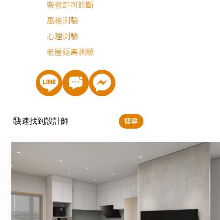
裝修許可診斷
風格測驗
淨白簡約的客廳
心理測驗
客廳為一家人的生活核心，設計師以韓系低彩度暖色調鋪陳
老屋延壽測驗
間，輔以簡約線條、淺木紋家具與淺灰橡木超耐磨木地板，
僅好清潔、保養，也能維持整體的清爽感。電視牆部分採用
有手感紋理、好清潔的司曼特漆，同時將樓梯巧妙隱藏於後
方，使視覺回歸簡單，兼顧美感與機能性。
搜尋