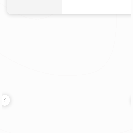
|
280萬
狸知道嗎