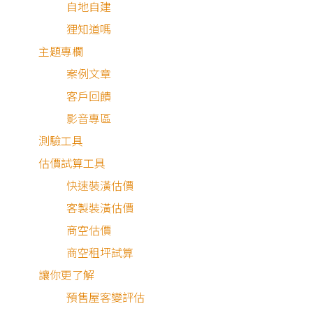
自地自建
狸知道嗎
主題專欄
案例文章
客戶回饋
影音專區
拆除
測驗工具
水電
估價試算工具
快速裝潢估價
木工
客製裝潢估價
油漆
商空估價
商空租坪試算
系統
讓你更了解
地板
預售屋客變評估