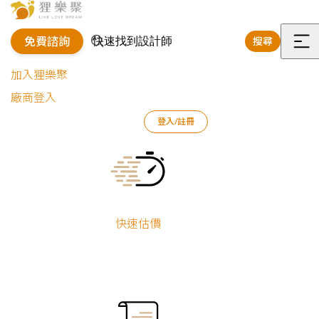
免費諮詢
搜尋
選
加入狸樂聚
單
廠商登入
狸樂聚
作品案例
室內設計作品
王重元 Arokh
登入/註冊
靜森拾光｜現代簡約宅
Current:
靜森拾光｜現代
簡約宅
快速估價
王重元 Arokh
舊屋翻新