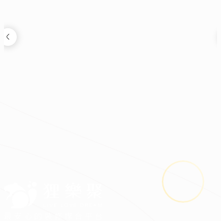
裝修新知
2026.08.03
鬼月裝修禁忌多？掌握四關鍵安心住又省預算
最安心的裝修媒合平台