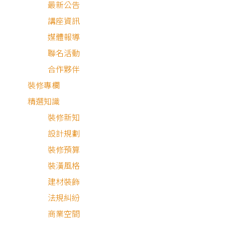
最新公告
講座資訊
媒體報導
聯名活動
合作夥伴
裝修專欄
精選知識
裝修新知
設計規劃
裝修預算
現代風
簡約風
裝潢風格
建材裝飾
法規糾紛
商業空間