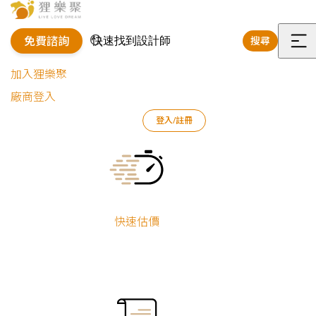
免費諮詢
搜尋
選
加入狸樂聚
單
廠商登入
登入/註冊
狸樂聚
裝修專欄
案例文章
溫潤｜低彩度木質宅
Current:
快速估價