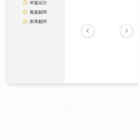
新屋設計
舊屋翻新
廚衛翻新
植質｜美式復古宅
毛胚屋
|
30坪
300萬