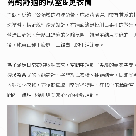
簡約舒適的臥室&更衣間
主臥室延續了公領域的溫潤語彙，床頭背牆選用帶有質感的
殊塗料，搭配線性燈光設計，在牆面邊緣投射出柔和的微光
營造出靜謐、無壓且舒適的休憩氛圍，讓屋主結束忙碌的一
後，能真正卸下疲憊，回歸自己的生活節奏。
為了滿足日常衣物收納需求，空間中規劃了專屬的更衣空間
透過整合式的收納設計，將開放式衣櫃、抽屜結合，既能妥
收納換季衣物，亦便於拿取日常穿搭物件，在19坪的精緻空
間內，體現出機能與美感並存的極致規劃。