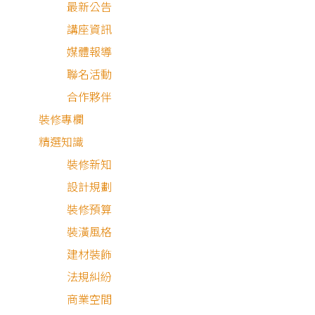
最新公告
講座資訊
媒體報導
聯名活動
合作夥伴
裝修專欄
目 錄
精選知識
裝修新知
屋主需求與設計理念
設計規劃
木質奶茶風混搭宅
裝修預算
裝潢風格
完工啦！空間細節分享
建材裝飾
法規糾紛
商業空間