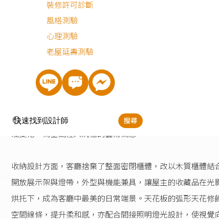
裝修許可診斷
風格測驗
木質奶茶風混搭宅
心理測驗
老屋延壽測驗
溫潤簡約的客廳空間
客廳電視牆選用了帶有手作紋理的特殊塗料，其樸實自然的
地在不同時段的自然光與室內光源照射下，能呈現出細膩的
搜尋
淺變化，為空間注入沉穩的藝術氣息。
收納設計方面，客廳捨棄了整面密閉櫃體，改以木質櫃體結
開放展示架與燈帶，外型與機能兼具，讓屋主的收藏品在光
烘托下，成為客廳中最美的日常端景。天花板的弧形天花修
空間線條，提升柔和感，亦配合間接照明燈光設計，使視覺