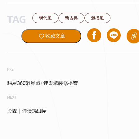
TAG
現代風
新古典
混搭風
收藏文章
PRE
驗屋360環景照+狸樂聚裝修提案
NEXT
柔霧｜浪漫瑜珈屋