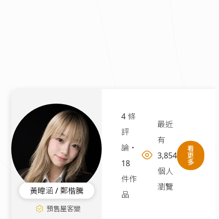
4 條
最近
評
有
論
・
看
3,854
更
多
18
個人
件作
瀏覽
黃暐涵 / 鄭楷騰
品
預售屋客變