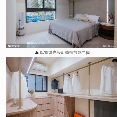
▲ 臥室燈光設計營造放鬆氛圍