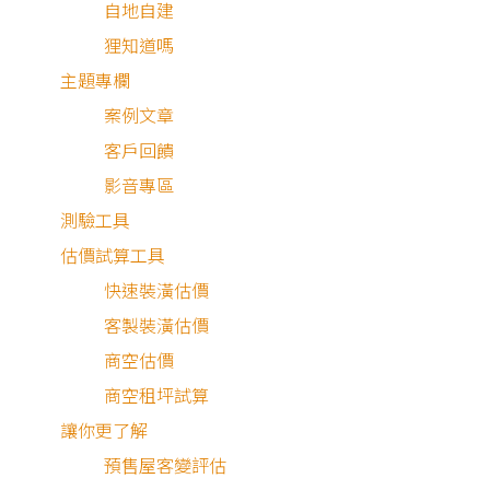
自地自建
狸知道嗎
屋主需求與設計理念
主題專欄
案例文章
客戶回饋
毛胚屋的高彈性優勢，讓設計團隊能從零開始量身打造流暢
影音專區
動線與合適的格局。設計團隊捨去繁複冗贅的裝飾，透過大
測驗工具
低彩度的奶茶灰、淺木色與自然材質相互堆疊，傳遞出如高
估價試算工具
飯店般的沉靜與包覆感。
快速裝潢估價
客製裝潢估價
為了消弭小坪數可能帶來的壓迫，室內大量運用弧形線條修
商空估價
天花板與牆角，並將燈光設計作為營造層次的核心。透過間
商空租坪試算
照明與線性光源的流轉，將光影溫柔地灑落在材質表面，打
讓你更了解
靜謐、溫暖且充滿儀式感奶茶色混搭風居所。
預售屋客變評估