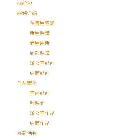
找統包
服務介紹
預售屋客變
新屋裝潢
老屋翻新
局部裝潢
辦公室設計
店面設計
作品案例
室內設計
木質× 特殊塗料 × 混搭風
輕裝修
暮色低垂，在低彩度與木質香氣的包裹中，感受如精品飯店
辦公室作品
的靜謐氛圍。卸下一整天的喧囂，調慢生活步調，享受一段
店面作品
屬於自己的療癒時光。
最新活動