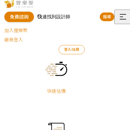
免費諮詢
搜尋
選
加入狸樂聚
單
廠商登入
狸樂聚
作品案例
室內設計作品
張仲傑
北歐x現代｜簡約
登入/註冊
Current:
北歐x現代｜簡約精緻宅
張仲傑
新屋裝修
快速估價