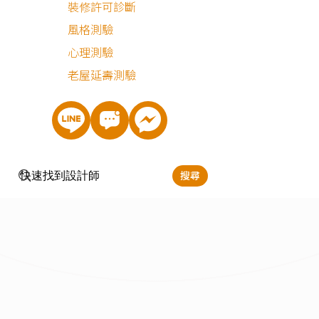
裝修許可診斷
新成屋
風格測驗
心理測驗
老屋延壽測驗
搜尋
簡約風
現代風
北歐風