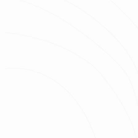
立即預約
張仲傑