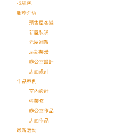
找統包
服務介紹
預售屋客變
新屋裝潢
老屋翻新
局部裝潢
辦公室設計
店面設計
作品案例
室內設計
輕裝修
辦公室作品
如
果你跟我們一樣，是第一次存了很久的頭期款、好不容
店面作品
買下人生第一間房，卻對裝潢設計完全一頭霧水的人，真的
最新活動