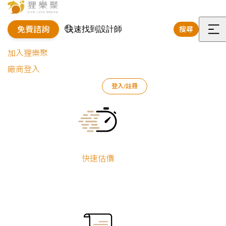
免費諮詢
搜尋
選
加入狸樂聚
單
廠商登入
登入/註冊
狸樂聚
裝修專欄
客戶回饋
屋主開箱：感謝細心設計師規劃！兼顧安全與收納的暖心裝修
Current:
快速估價