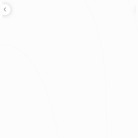
狸知道嗎
2026.08.04
鬼月可以裝潢嗎？