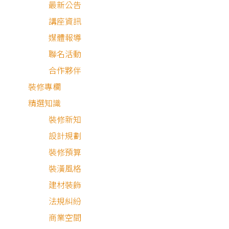
常推薦
濰銨
設計師。他會讓你在整個裝潢過程中感到安心、
最新公告
講座資訊
照顧、也被理解。
媒體報導
聯名活動
我和先生第一次接觸濰銨時，我們的房子還在預售屋階段。
合作夥伴
為買房小白，對未來的家充滿期待，同時也有很多不安。濰
裝修專欄
非常貼心，清楚地向我們說明在這個階段該開始思考與準備
精選知識
事情，帶著我們一步一步整理需求，包含生活習慣、收納空
裝修新知
的規劃與未來使用情境。等到正式討論設計圖時，每個空間
設計規劃
放什麼、怎麼使用，都已經非常清楚，讓人心裡踏實不少。
裝修預算
裝潢風格
建材裝飾
法規糾紛
商業空間