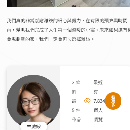
我們真的非常感謝濰銨的細心與努力，在有限的預算與時間
內，幫助我們完成了人生第一個溫暖的小窩。未來如果還有
會規劃新的家，我們一定會再次選擇濰銨。
2 條
最近
評
有
看
論
・
7,834
更
多
5 件
個人
作品
瀏覽
林濰銨