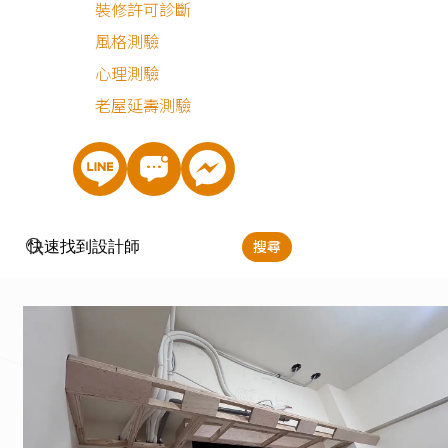
裝修許可診斷
風格測驗
在房屋驗收階段，濰銨也全程陪同丈量與驗收，甚至直接協
心理測驗
我們與冷氣師傅討論管路走向，幫我們省下了大量溝通與協
老屋延壽測驗
的成本。設計討論的過程中，剛好遇到我懷孕，濰銨在得知
將迎接新生兒後，立刻將原本完成的設計初稿調整為育嬰友
版本，主動替我們排除潛在的危險因子：櫃體盡量避免直角
動線規劃成直線且加寬，甚至連尿布與嬰兒推車的收納位置
搜尋
一併幫我們設想好，真的非常細心。