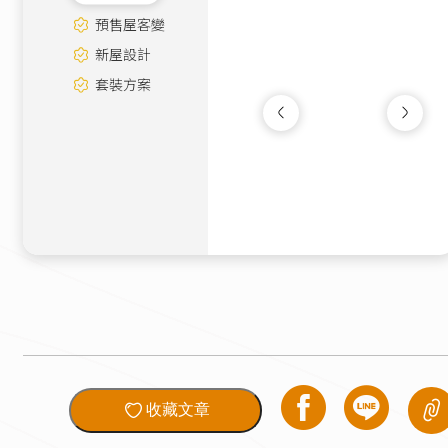
預售屋客變
新屋設計
套裝方案
寧靜灰藍｜北歐輕
新成屋
|
18坪
90萬
收藏文章