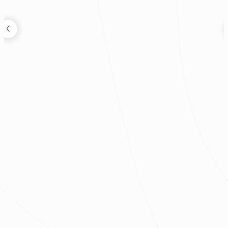
樊啟勇
老屋蛻變度假宅｜現代風透天別墅
|
|
|
|
|