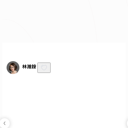
我已經了解並同意
隱私權政策
與
服務條款
不知道怎麼抓預算嗎？快來去
線上估價
！
免費諮詢
林濰銨