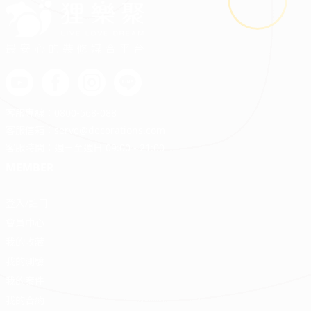
鬼月裝修禁忌多？掌握四關鍵安心住又省預算
最安心的裝修媒合平台
客服專線：
0800-568-088
客服信箱：
serve@decorations.com
客服時間：週ㄧ至週日 09:00 - 21:00
MEMBER
登入/註冊
會員中心
我的收藏
我的測驗
我的案件
我的合約