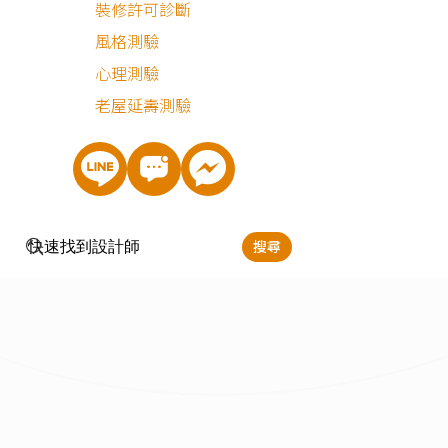
裝修許可診斷
風格測驗
最近有
565
個人諮詢
心理測驗
老屋延壽測驗
搜尋