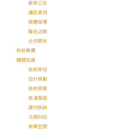
最新公告
講座資訊
媒體報導
聯名活動
合作夥伴
裝修專欄
精選知識
裝修新知
設計規劃
裝修預算
裝潢風格
北歐風
工業風
建材裝飾
法規糾紛
商業空間