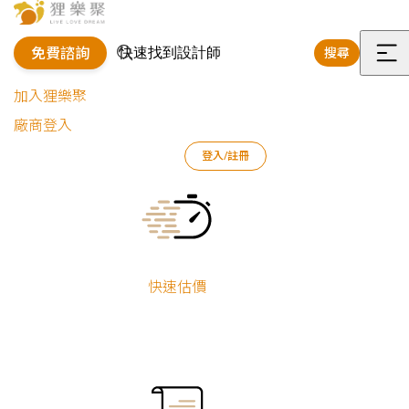
免費諮詢
搜尋
選
加入狸樂聚
單
廠商登入
狸樂聚
作品案例
室內設計作品
林濰銨
登入/註冊
寧靜灰藍｜北歐輕工業宅
Current:
寧靜灰藍｜北歐
輕工業宅
快速估價
新屋裝修
林濰銨
小坪數