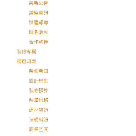
最新公告
在做裝修時，也要注意居家防火的重要性，狸樂聚整理了關
講座資訊
防火區劃、防火材料，以及居家防火裝潢的重點，也列出常
媒體報導
的防火裝潢問題，無論是老屋翻新或新成屋裝潢，入住後都
聯名活動
擁有最大的安全。
合作夥伴
裝修專欄
精選知識
裝修新知
設計規劃
目 錄
裝修預算
什麼是防火區劃？
裝潢風格
建材裝飾
防火材料有哪些種類？
法規糾紛
商業空間
常見居家防火建材有哪