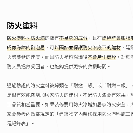
防火塗料
防火塗料、防火漆
的擁有
不易燃的成分
，且在
燃燒時會膨脹
成像海綿的發泡層
，可
以隔熱並保護防火漆底下的建材
，延
火勢蔓延的速度。而且防火塗料燃燒後
不會產生毒煙
，對於
防人員拯救受困者，也能夠提供更多的救援時間。
通過驗證的防火塗料被歸類在「耐燃二級」或「耐燃三級」
是很有效能夠增加居家防火的建材。不過防火漆要有效果，
工品質相當重要，如果裝修要用防火漆增加居家防火安全，
家要參考內政部規定的「建築物室內裝修採用防火塗料施工
程紀錄表」。