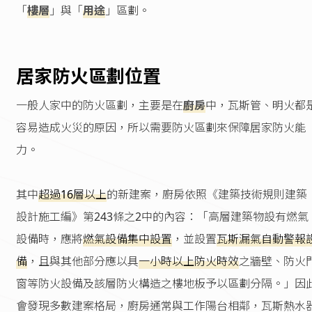
「
樓層
」與「
用途
」區劃。
居家防火區劃位置
一般人家中的防火區劃，主要是在
廚房
中，瓦斯管、明火都
容易造成火災的原因，所以需要防火區劃來保障居家防火能
力。
其中
超過16層以上
的新建案，廚房依照《建築技術規則建築
設計施工編》第243條之2中的內容：「高層建築物設有燃氣
設備時，應將
燃氣設備集中設置
，並設置
瓦斯漏氣自動警報
備
，且與其他部分應以具
一小時以上防火時效
之牆壁、防火
窗等防火設備及該層防火構造之樓地板予以區劃分隔。」因
會發現多數建案格局，廚房通常與工作陽台相鄰，瓦斯熱水