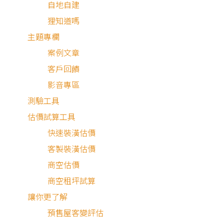
自地自建
些？
狸知道嗎
居家防火有哪些裝潢重
主題專欄
點？
案例文章
客戶回饋
居家防火裝潢問題
影音專區
測驗工具
結語
估價試算工具
快速裝潢估價
客製裝潢估價
商空估價
商空租坪試算
什麼是防火區劃？
讓你更了解
預售屋客變評估