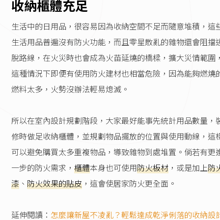
收納櫃體充足
生活中的日用品，很容易因為收納空間不足而隨意堆積，這
生活用品普遍沒有防火功能，而且零星散亂的雜物還會阻擋
脫路線，在火災時也會成為火苗延燒的橋樑，擴大災情範圍
這種情況下即便有使用防火建材也相當危險，因為能夠燃燒
燃料太多，火勢沒辦法輕易熄滅。
所以在室內設計規劃階段，大家最好能事先統計用品數量，
修時做足收納櫃體，並規劃物品擺放的位置與使用動線，這
可以避免購買太多重複物品，導致雜物到處堆置。倘若有更
一步的防火需求，
櫃體
本身也可使用
防火板材
，或是加上
防
漆
、
防火效果的貼皮
，這會使居家防火更全面。
延伸閱讀：
怎麼讓新屋不凌亂？輕鬆達成乾淨俐落的收納設