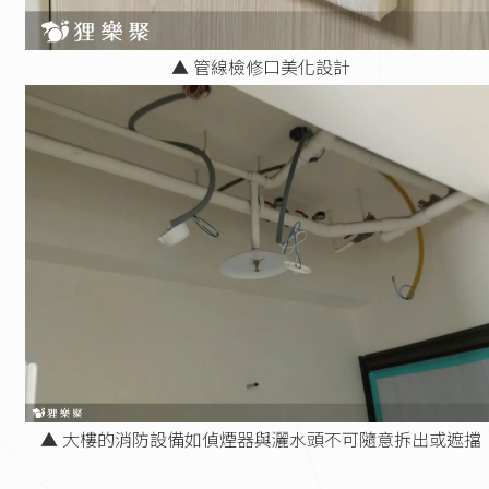
▲ 管線檢修口美化設計
▲ 大樓的消防設備如偵煙器與灑水頭不可隨意拆出或遮擋