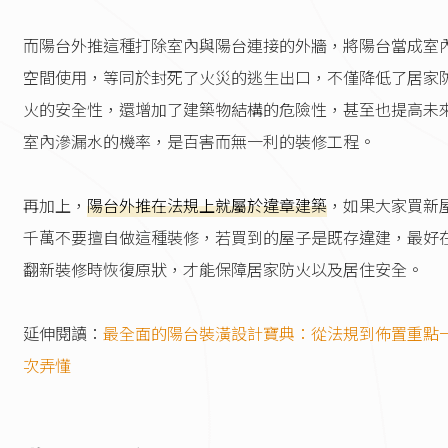
而陽台外推這種打除室內與陽台連接的外牆，將陽台當成室
空間使用，等同於封死了火災的逃生出口，不僅降低了居家
火的安全性，還增加了建築物結構的危險性，甚至也提高未
室內滲漏水的機率，是百害而無一利的裝修工程。
再加上，
陽台外推在法規上就屬於違章建築
，如果大家買新
千萬不要擅自做這種裝修，若買到的屋子是既存違建，最好
翻新裝修時恢復原狀，才能保障居家防火以及居住安全。
延伸閱讀：
最全面的陽台裝潢設計寶典：從法規到佈置重點
次弄懂