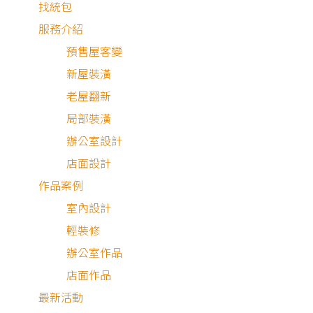
找統包
服務介紹
預售屋客變
新屋裝潢
老屋翻新
局部裝潢
辦公室設計
店面設計
作品案例
室內設計
在
輕裝修
建築物密集度高的台灣，預防火災是新建築規劃時相當
辦公室作品
要的一環，若是未規劃妥當，若火災發生就一發不可收拾，
店面作品
僅造成財物損失，還怕傷及性命。
最新活動