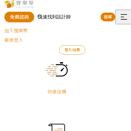
免費諮詢
搜尋
選
加入狸樂聚
單
廠商登入
登入/註冊
狸樂聚
裝修專欄
裝修新知
火災好可怕，裝潢也要重視居家防火！
Current:
快速估價