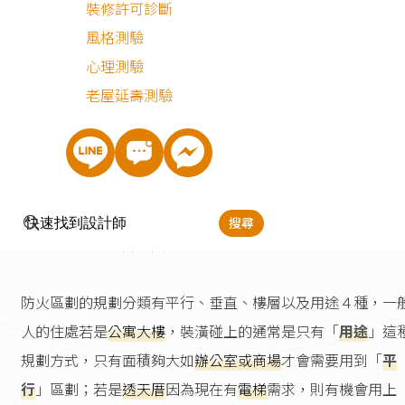
防火區劃是指依循法規來設計建築物，預防建築物在遭遇火
裝修許可診斷
時，火勢迅速蔓延，保障居住者的安危。因此要做裝修規劃
風格測驗
也要理解防火區劃的基礎，如此能讓居家防火能力有所保障
心理測驗
老屋延壽測驗
防火區劃功能
防火區劃的功能就是
限制火勢
，
增加居家防火能力
，是運用
火材料、設備來阻隔區域中火焰擴大的速度，爭取大家避難
搜尋
生的時間，也能降低其他空間的財物損失。
防火區劃的規劃分類有平行、垂直、樓層以及用途４種，一
人的住處若是
公寓大樓
，裝潢碰上的通常是只有「
用途
」這
規劃方式，只有面積夠大如
辦公室或商場
才會需要用到「
平
行
」區劃；若是
透天厝
因為現在有
電梯
需求，則有機會用上