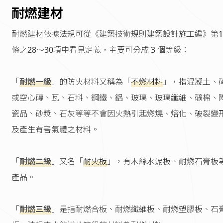
耐燃建材
耐燃建材依據法規可從《建築技術規則建築設計施工編》第1
條之28～30項中看見定義，主要可分成 3 個等級：
「
耐燃一級
」的防火材料又稱為「
不燃材料
」，指混凝土、
或空心磚、瓦、石料、鋼鐵、鋁、玻璃、玻璃纖維、礦棉、
瓷品、砂漿、石灰等等不會因火熱引起燃燒、熔化、破裂變
及產生有害氣體之材料。
「
耐燃二級
」又名「
耐火板
」，有木絲水泥板、耐燃石膏板
產品。
「
耐燃三級
」是指耐燃合板、耐燃纖維板、耐燃塑膠板、石