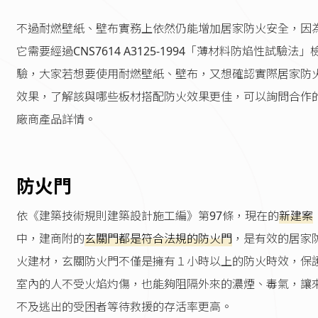
不過耐燃壁紙、壁布實務上依然仍能增加居家防火安全，因
它需要經過CNS7614 A3125-1994「薄材料防焰性試驗法」
驗，大家若想要使用耐燃壁紙、壁布，又想確認實際居家防
效果，了解該與哪些板材搭配防火效果更佳，可以詢問合作
廠商產品詳情。
防火門
依《建築技術規則建築設計施工編》第97條，現在的
新建案
中，建商附的
玄關門都是符合法規的防火門
，是有效的居家
火建材，玄關防火門不僅是擁有１小時以上的防火時效，保
室內的人不受火焰灼傷，也能夠阻隔外來的濃煙、毒氣，讓
不及逃出的受困者等待救援的存活率更高。