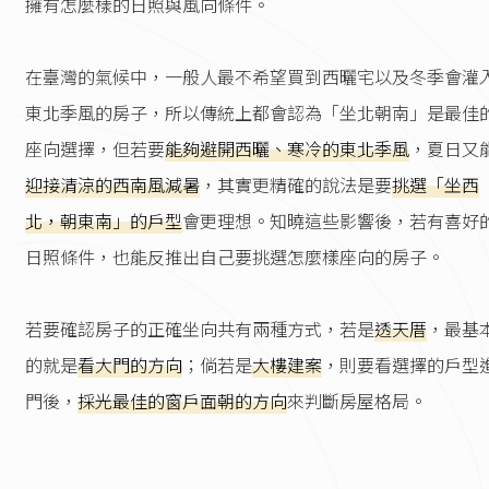
擁有怎麼樣的日照與風向條件。
在臺灣的氣候中，一般人最不希望買到西曬宅以及冬季會灌
東北季風的房子，所以傳統上都會認為「坐北朝南」是最佳
座向選擇，但若要
能夠避開西曬、寒冷的東北季風
，夏日又
迎接清涼的西南風減暑
，其實更精確的說法是要
挑選「坐西
北，朝東南」的戶型
會更理想。知曉這些影響後，若有喜好
日照條件，也能反推出自己要挑選怎麼樣座向的房子。
若要確認房子的正確坐向共有兩種方式，若是
透天厝
，最基
的就是
看大門的方向
；倘若是
大樓建案
，則要看選擇的戶型
門後，
採光最佳的窗戶面朝的方向
來判斷房屋格局。