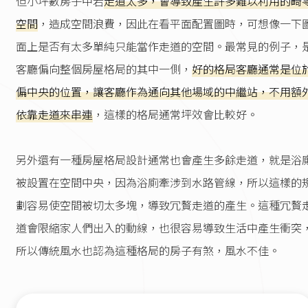
但小坪數房子中若
走道太多，會導致產生許多難以利用的畸
空間
，造成空間浪費，因此在看平面配置圖時，可想像一下
面上是否有太多單純只能當作走道的空間。最常見的例子，
客廳偏向整個房屋格局的其中一側，
好的格局客廳通常是位
偏中央的位置，讓客廳作為通向其他場域的中繼站，不用額
依靠走道來串連
，這樣的格局通常坪效會比較好。
另外還有一種房屋格局設計通常也會產生多餘走道，就是浴
被設置在空間中央，因為浴廁牽涉到水路管線，所以這樣的
劃容易使空間被切太多塊，導致冗贅走道的產生。這種冗贅
道會限縮家人們出入的動線，也很容易導致生活中產生衝突
所以傳統風水也認為這種格局的房子有煞，風水不佳。