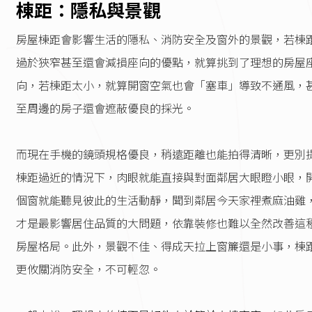
棟距：隱私與景觀
房屋棟距會影響生活的隱私、消防安全及窗外的景觀，若棟
過於狹窄甚至還會減損座向的優點，就算挑到了理想的房屋
向，若棟距太小，就算開窗空氣也會「塞車」導致不通風，
至周邊的房子還會遮蔽優良的採光。
而現在手機的鏡頭規格優良，稍遠距離也能拍得清晰，更別
棟距過近的情況下，肉眼就能直接與對面鄰居大眼瞪小眼，
個窗就能聽見彼此的生活動靜，聞到鄰居今天家裡煮麻油雞
才是最影響居住品質的大問題，依靠裝修也難以全然改善這
房屋格局。此外，景觀不佳、得成天拉上窗簾還是小事，棟
更攸關消防安全，不可輕忽。