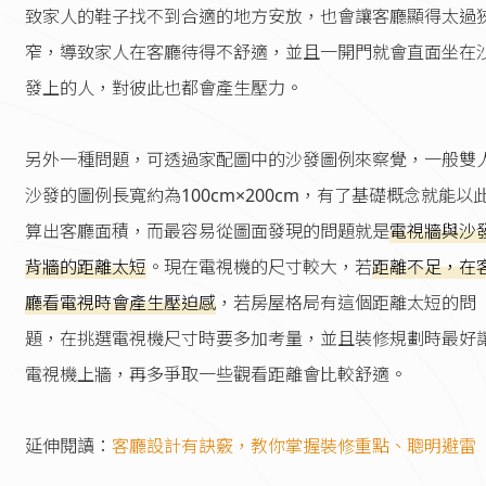
致家人的鞋子找不到合適的地方安放，也會讓客廳顯得太過
窄，導致家人在客廳待得不舒適，並且一開門就會直面坐在
發上的人，對彼此也都會產生壓力。
另外一種問題，可透過家配圖中的沙發圖例來察覺，一般雙
沙發的圖例長寬約為100cm×200cm，有了基礎概念就能以
算出客廳面積，而最容易從圖面發現的問題就是
電視牆與沙
背牆的距離太短
。現在電視機的尺寸較大，若
距離不足，在
廳看電視時會產生壓迫感
，若房屋格局有這個距離太短的問
題，在挑選電視機尺寸時要多加考量，並且裝修規劃時最好
電視機上牆，再多爭取一些觀看距離會比較舒適。
延伸閱讀：
客廳設計有訣竅，教你掌握裝修重點、聰明避雷