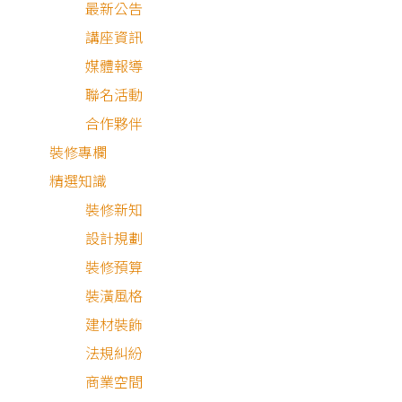
最新公告
非常大的優勢。
講座資訊
媒體報導
平面配置圖上不僅能看出房屋格局是幾房幾廳這類的基礎資
聯名活動
訊，
也能了解座向、採光、動線等細節
，作為日後裝潢的沙
合作夥伴
推演。倘若房子的先天格局好，後續裝修也能省下不少用於
裝修專欄
善格局的花銷。接著，狸樂聚帶大家看懂平面配置圖，由大
精選知識
到細節，從最基本的房屋周遭環境到內部格局規劃，了解實
裝修新知
的房屋格局會有哪些優缺，並分析一房一廳、兩房一廳等等
設計規劃
見房屋格局的裝修規劃重點。
裝修預算
裝潢風格
建材裝飾
法規糾紛
商業空間