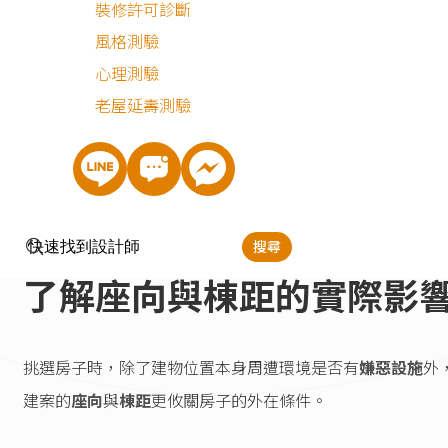
裝修許可診斷
怎麼判斷格局改動的可能
風格測驗
性？
心理測驗
老屋延壽測驗
結語
搜尋
了解座向與棟距的實際影
挑選房子時，除了建物位置本身周遭環境是否有
嫌惡設施
外
建案的
座向
與
棟距
更攸關房子的外在條件。