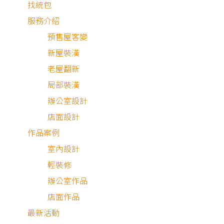
找統包
服務介紹
預售屋客變
新屋裝潢
老屋翻新
局部裝潢
辦公室設計
店面設計
作品案例
室內設計
買
輕裝修
房除了直接前往現場實地賞屋之外，也可從
建物的
平面
辦公室作品
置圖
來了解房屋格局
，
初步篩選戶型
，減省一些看屋的時間
店面作品
另外有些預售屋的建案尚無實體，因此學會懂建案平面配置
最新活動
圖，可對未建好的房屋格局有一些基礎了解，購買預售屋時