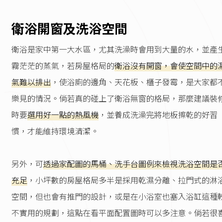
衛浴開窗及洗浴空間
衛浴是家中第一大水區，尤其洗澡時會用到大量的水，並產
霧茫茫的蒸氣，若房屋格局的
衛浴沒有開窗，會使空間中的
氣難以排出
，使浴廁的邊角、天花板、櫃子發霉，是大家都
樂見的情況。倘若真的碰上了衛浴無窗的格局，那麼建議裝
時要
選用好一點的熱風機
，並養成洗澡完將地板擦乾的好習
慣，才能維持環境清潔。
另外，可
透過家配圖的馬桶、洗手台圖例來檢視洗浴空間是
充足
，小坪數的房屋格局多半是採用乾濕分離、拉門式的淋
空間，但也會有推門的設計，或是在小浴室也塞入浴缸這種
不實用的規劃，這點在看平面配置圖時可以多注意。倘若很