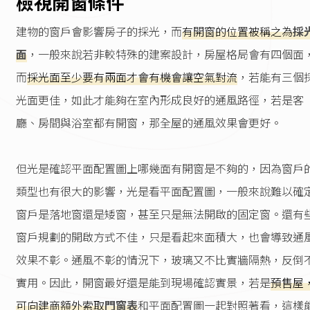
檢視開窗條件
建物的窗戶會影響房子的採光，而
有開窗的位置被稱之為
採
面
，一般來說若非較特殊的建案設計，房屋格局會有四個面
而
採光面至少要有兩面才會有機會讓空氣對流
，若能有三個
光面更佳，如此才能夠在室內形成良好的通風路徑，若是客
廳、房間與浴室都有開窗，那全屋的通風效果會更好。
但光是確認平面配置圖上哪幾面有開窗是不夠的，因為窗戶
類型也有很大的影響，光是看平面配置圖，一般來說難以確
窗戶是落地窗還是矮窗，甚至只是無法開啟的固定窗。還有
窗戶規劃的開啟方式不佳，只是看起來面積大，也會導致通
效果不彰。通風不彰的情況下，玻璃又不比實牆隔熱，反倒
實用。因此，開窗最好還是能到現場確認實景，若是
預售屋
可向建商額外索取
門窗表
和平面配置圖一起對照著看，這樣