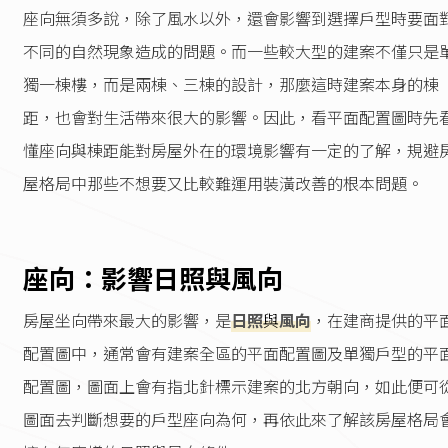
座向無須多說，除了風水以外，還會影響到選擇戶型時要面
不同的自然現象造成的問題。而一些較大型的建案不僅只是
獨一棟樓，而是兩棟、三棟的設計，那麼這時建案本身的棟
距，也會對生活帶來很大的影響。因此，看平面配置圖時先
懂座向與棟距能對房屋外在的環境影響有一定的了解，規避
屋格局中那些不想要又比較難運用裝潢改善的根本問題。
座向：影響日照與風向
房屋坐向帶來最大的影響，是
日照
與
風向
，在建商提供的平
配置圖中，通常會有建案全區的平面配置圖及單獨戶型的平
配置圖，圖面上會有指北針標示建案的北方朝向，如此便可
圖面去判斷想要的戶型座向為何，再依此來了解該房屋格局