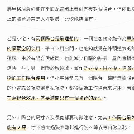
房屋格局最好能在平面配置圖上看到有複數個陽台，但兩個
上的陽台通常是大坪數房子比較能夠擁有。
若是小宅，有
兩個陽台是最理想的
，一個在客廳旁能作為
單
的景觀空間使用
，平日不用出門，也能夠感受在外頭透氣的
適感，由於有陽台做緩衝，也能減少日曬的熱氣，屋內會稍
涼快一些；另一個隱於私領域，當作
洗衣機、烘衣機、晾曬
物的工作陽台使用
。但小宅通常只有一個陽台，這時無論陽
的位置靠公領域還是私領域，都得做為工作陽台來運用，若
在意視覺效果，就要避開只有一個陽台的屋型
。
另外，陽台的尺寸以及長寬都要稍微注意，尤其
工作陽台最
能有 2 坪
，才不會太過狹窄難以進行洗衣晾衣等日常庶務。