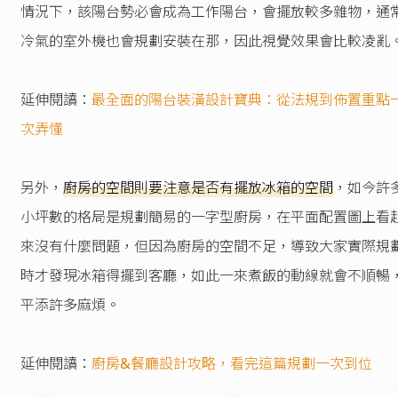
情況下，該陽台勢必會成為工作陽台，會擺放較多雜物，通
冷氣的室外機也會規劃安裝在那，因此視覺效果會比較凌亂
延伸閱讀：
最全面的陽台裝潢設計寶典：從法規到佈置重點
次弄懂
另外，
廚房的空間則要注意是否有擺放冰箱的空間
，如今許
小坪數的格局是規劃簡易的一字型廚房，在平面配置圖上看
來沒有什麼問題，但因為廚房的空間不足，導致大家實際規
時才發現冰箱得擺到客廳，如此一來煮飯的動線就會不順暢
平添許多麻煩。
延伸閱讀：
廚房&餐廳設計攻略，看完這篇規劃一次到位