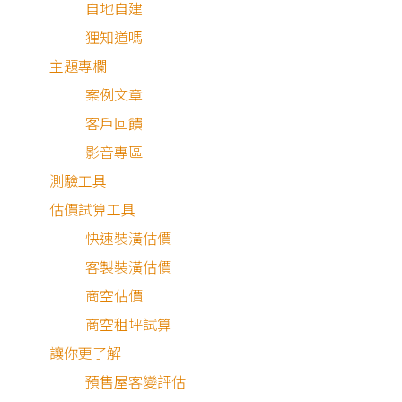
目 錄
自地自建
狸知道嗎
了解座向與棟距的實際影
主題專欄
響
案例文章
客戶回饋
確認開窗及採光是否充
影音專區
足？
測驗工具
如何判斷空間規劃是否合
估價試算工具
理？
快速裝潢估價
客製裝潢估價
確認各空間劃分符合功能
商空估價
需求
商空租坪試算
讓你更了解
如何一眼排除格局中的大
預售屋客變評估
地雷？