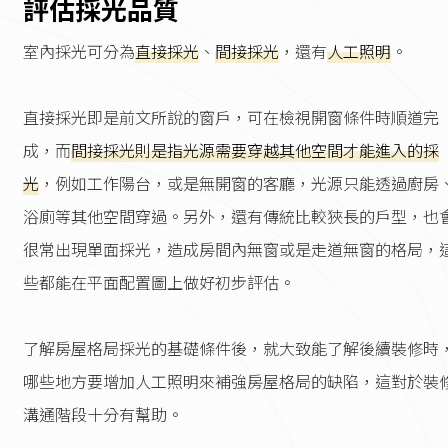
評估採光品質
室內採光可分為
直接採光
、
間接採光
，還有
人工照明
。
直接採光即是前文所說的窗戶，可在檢視開窗條件時順道完
成，而
間接採光則是指光源需要穿越其他空間才能進入的採
光
，例如工作陽台，或是無開窗的客廳，光源只能透過廚房
浴廁等其他空間穿過。另外，還有傳統比較狹長的戶型，也
很常出現單面採光，造成房間內無窗或是走道無窗的格局，
些都能在平面配置圖上做好初步評估。
了解房屋格局採光的基礎條件後，就大致能了解後續裝修時
哪些地方要增加人工照明來補強房屋格局的缺陷，這對於裝
溝通階段十分有幫助。