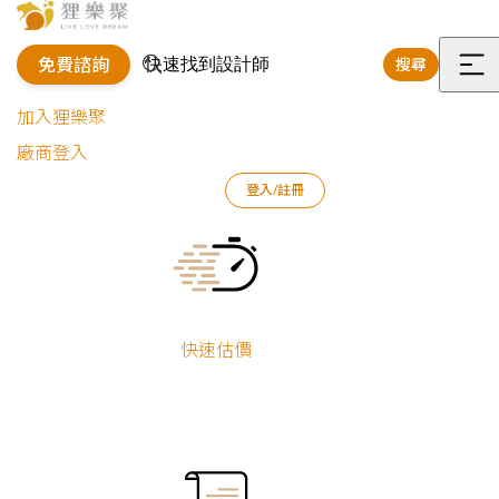
免費諮詢
搜尋
選
加入狸樂聚
單
廠商登入
登入/註冊
狸樂聚
裝修專欄
裝修新知
看懂建案平面配置圖，房屋格局一眼通
Current:
快速估價