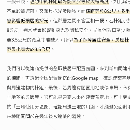
一般來說，
理想中的棟距最好能大於等於大樓高度
，如此房
不至於被遮蔽，又兼具採光及隱私。而
棟距等於8公尺，多半
會影響低樓層的採光
，但鄰居之間不會互相干擾，若棟距小
8公尺，通常就會影響到採光及隱私安全，尤其消防車至少需
要3.5公尺的寬度才能駛入，所以
為了保障居住安全，房屋棟
距最小應大於3.5公尺
。
我們可以從建商提供的全區樓層平配置面圖，來判斷相同建
的棟距，再透過全區配置圖搭配Google map，確認建案基
與周邊建物的棟距。最後，若周邊有閒置用地或停車場、私
土地蓋的公園等，很可能是建商未來的建案預定地，可上網
詢「土地使用分區圖」確認周遭土地的用途，才能避免面對
來棟距開闊卻在幾年後被遮蔽的窘境。