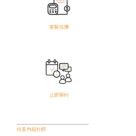
成
文
客製估價
新屋設計
舊屋翻新
無印風
北歐風
工業風
鄉村風
展開
混搭風
立即預約
找室內設計師