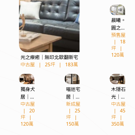
晨曦。
圓之舞
預售屋
｜北歐
|
18
風現代
坪
|
宅
120萬
光之療癒｜無印北歐翻新宅
中古屋
|
25坪
|
183萬
獨身犬
喵迷宅
木隱石
居｜現
居｜現
光｜混
中古屋
新成屋
中古屋
代工業
代工業
搭風翻
|
20
|
25
|
45
寵物宅
寵物宅
新案
坪
|
坪
|
坪
|
120萬
150萬
350萬