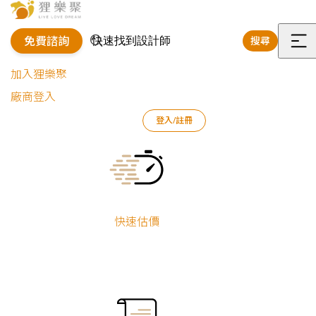
免費諮詢
搜尋
選
加入狸樂聚
單
廠商登入
狸樂聚
室內設計師
莊庭緯/胡成文
登入/註冊
Current:
莊
快速估價
庭
緯/
胡