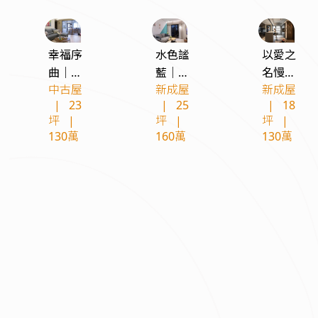
幸福序
水色謐
以愛之
曲｜北
藍｜北
名慢活
中古屋
新成屋
新成屋
歐風舊
歐現代
謐居｜
|
23
|
25
|
18
翻新
新古屋
現代風
坪
|
坪
|
坪
|
寵物宅
130萬
160萬
130萬
最近有
16
個人諮詢