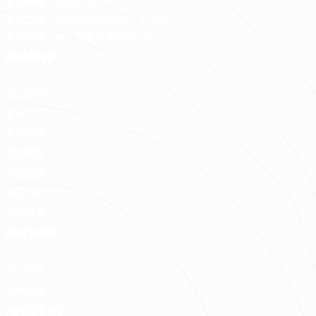
客服專線：
0800-568-088
客服信箱：
serve@decorations.com
客服時間：週ㄧ至週日 09:00 - 21:00
MEMBER
登入/註冊
會員中心
我的收藏
我的測驗
我的案件
我的合約
我的優惠
PARTNER
加入好狸
廠商專區
ABOUT US