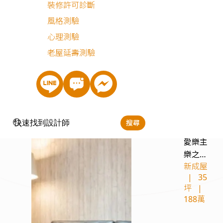
裝修許可診斷
風格測驗
心理測驗
老屋延壽測驗
光之療癒｜無印北歐翻新宅
中古屋
|
25坪
|
183萬
搜尋
愛樂主
樂之家
新成屋
｜工業
|
35
混搭鄉
坪
|
村宅
188萬