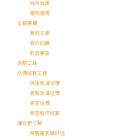
自地自建
狸知道嗎
主題專欄
案例文章
客戶回饋
影音專區
測驗工具
估價試算工具
最近有
16
個人諮詢
快速裝潢估價
客製裝潢估價
商空估價
商空租坪試算
讓你更了解
預售屋客變評估