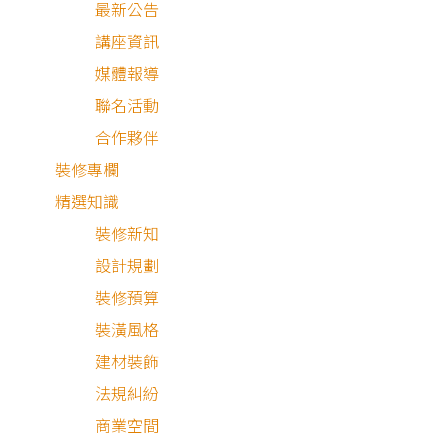
最新公告
講座資訊
媒體報導
聯名活動
合作夥伴
裝修專欄
精選知識
裝修新知
設計規劃
裝修預算
北歐風
現代風
裝潢風格
建材裝飾
法規糾紛
商業空間