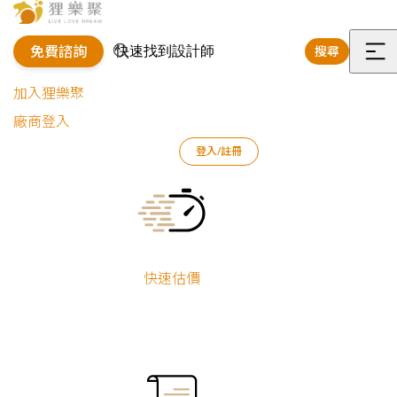
免費諮詢
搜尋
選
加入狸樂聚
單
廠商登入
狸樂聚
作品案例
室內設計作品
莊庭緯/胡成文
登入/註冊
幸福序曲｜北歐風舊翻新
Current:
幸福序曲｜北歐
風舊翻新
快速估價
莊庭緯/胡成文
舊屋翻新