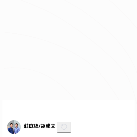
總預算
我已經了解並同意
隱私權政策
與
服務條款
不知道怎麼抓預算嗎？快來去
線上估價
！
免費諮詢
莊庭緯/胡成文