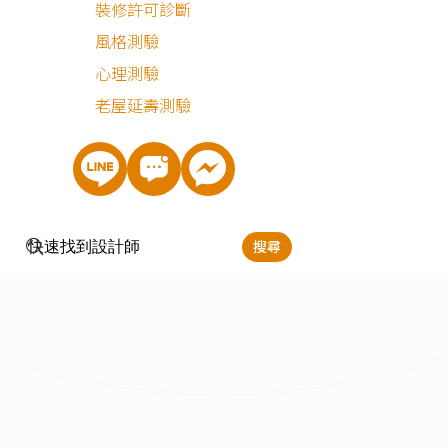
裝修許可診斷
風格測驗
心理測驗
老屋延壽測驗
搜尋
立即預約
莊庭緯/胡成文
服務地區：
台北,新北,桃園
手機號碼