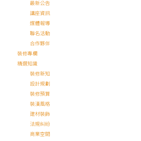
最新公告
講座資訊
媒體報導
聯名活動
合作夥伴
裝修專欄
精選知識
裝修新知
設計規劃
裝修預算
裝潢風格
簡約風
其他風格
建材裝飾
法規糾紛
商業空間