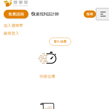
免費諮詢
搜尋
選
加入狸樂聚
單
廠商登入
狸樂聚
作品案例
室內設計作品
簡羽涵
登入/註冊
淡雅暮色｜現代和風宅
Current:
淡雅暮色｜現代
和風宅
快速估價
新屋裝修
簡羽涵
小坪數