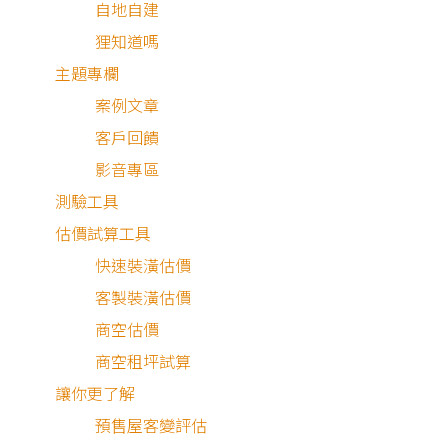
自地自建
狸知道嗎
主題專欄
案例文章
客戶回饋
影音專區
拆除
測驗工具
估價試算工具
水電
快速裝潢估價
木工
客製裝潢估價
商空估價
油漆
商空租坪試算
系統
讓你更了解
預售屋客變評估
雜項