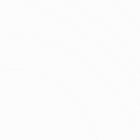
簡羽涵
服務地區：
苗栗,台中,彰化,南投,嘉義
手機號碼
姓名
房屋類型