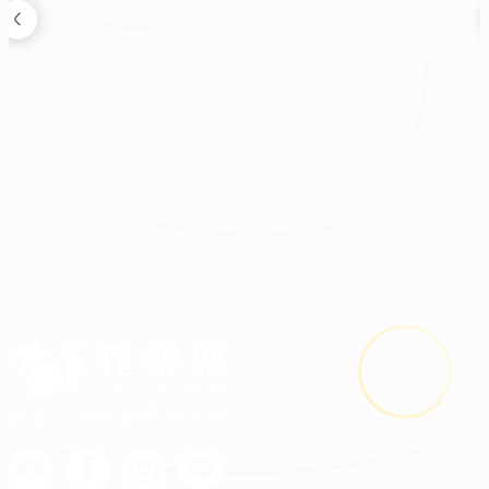
裝修新知
2026.08.03
鬼月裝修禁忌多？掌握四關鍵安心住又省預算
最安心的裝修媒合平台