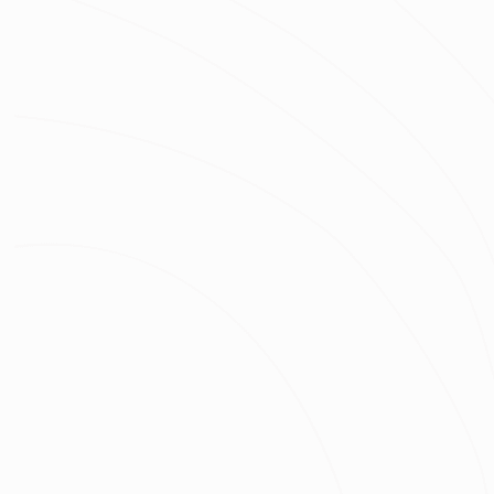
立即預約
許瀞勻
服務地區：
新竹,苗栗,台中,彰化,嘉義