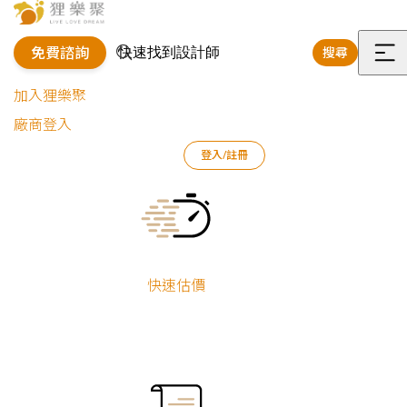
免費諮詢
搜尋
選
加入狸樂聚
單
廠商登入
狸樂聚
作品案例
室內設計作品
許瀞勻
淨白高效收納｜簡
登入/註冊
Current:
淨白高效收納｜簡約微裝潢小
許瀞勻
快速估價