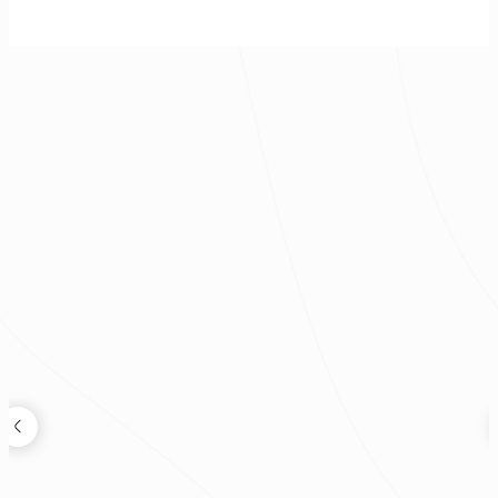
優雅灰調｜簡約時尚現代宅
現代風
|
新成屋
|
30坪
|
2房 2廳
|
160萬
|
年
裝修新知