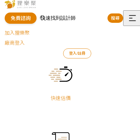
免費諮詢
搜尋
選
加入狸樂聚
單
廠商登入
狸樂聚
作品案例
室內設計作品
許瀞勻
登入/註冊
純白俐落｜簡約風格廚房
Current:
純白俐落｜簡約
風格廚房
快速估價
許瀞勻
廚房翻新