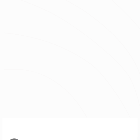
坪數
總預算
我已經了解並同意
隱私權政策
與
服務條款
不知道怎麼抓預算嗎？快來去
線上估價
！
免費諮詢