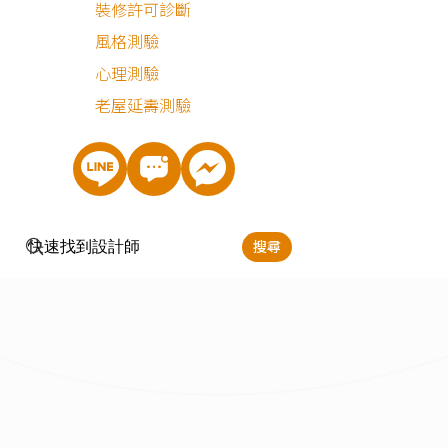
裝修許可診斷
風格測驗
心理測驗
老屋延壽測驗
搜尋
立即預約
許瀞勻
服務地區：
新竹,苗栗,台中,彰化,嘉義