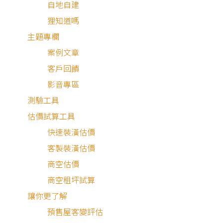
自地自建
狸知道嗎
主題專欄
案例文章
客戶回饋
影音專區
測驗工具
估價試算工具
快速裝潢估價
最近有
741
個人諮詢
客製裝潢估價
商空估價
商空租坪試算
讓你更了解
預售屋客變評估