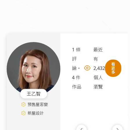
1 條
最近
評
有
看
論
・
2,432
更
多
4 件
個人
作品
瀏覽
王乙智
預售屋客變
新屋設計