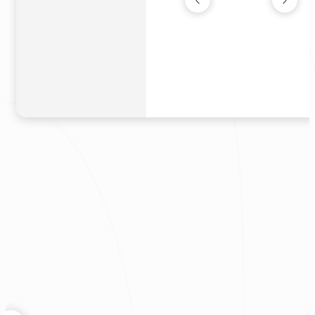
黛藍｜現代輕奢小
新成屋