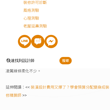
裝修許可診斷
在透天宅設計的玄關處規劃鞋櫃或玄關櫃、客廳一般來說也
風格測驗
有電視櫃或是窗邊臥榻，但屋主希望客廳的功能可以僅僅是
心理測驗
純的客廳，只拿來看電視或偶爾招呼客人，收納用的櫃子皆
老屋延壽測驗
排到其他空間。電視牆與地板使用了大面積的石材，打造出
代風的奢華感，機上盒等機器則安排在電視牆下方的凹洞，
以稍微隱去雜亂的線條；天花板利用黑色的凹槽增加空間中
立體感，凹槽中內藏燈具，打造出時尚、不凡的氣勢，前後
搜尋
的間接燈光則帶來了些許居家的感覺，將現代風透天宅設計
凌厲線條柔化不少。
延伸閱讀：<<
裝潢設計費用又爆了？學會預算分配變身成裝
修精算師
>>