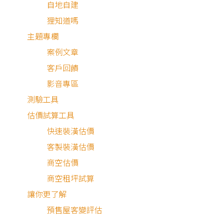
屋主需求與設計理念
自地自建
狸知道嗎
主題專欄
這個透天宅設計在現代風的基礎之上，更融入了極簡的概念
案例文章
屋主希望家中不要被櫃子佔滿，尤其是客廳務必保持寬敞、
客戶回饋
空，其餘臥室空間僅規劃基本的衣櫃等等，將預算放在整體
影音專區
氛圍營造上。
測驗工具
估價試算工具
快速裝潢估價
大氣質感空間格調
客製裝潢估價
商空估價
商空租坪試算
一樓客廳設計
讓你更了解
預售屋客變評估
這個透天室內設計一樓的部分為客廳和餐廚空間，大多數人