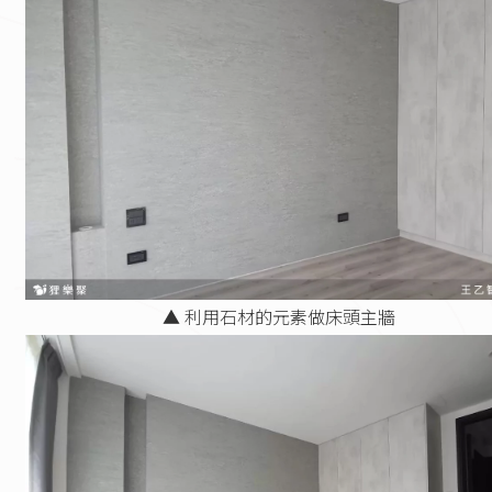
▲ 利用石材的元素做床頭主牆