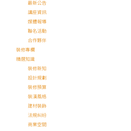
最新公告
講座資訊
媒體報導
聯名活動
目 錄
合作夥伴
裝修專欄
屋主需求與設計理念
精選知識
裝修新知
大氣質感空間格調
設計規劃
空間細節分享
裝修預算
裝潢風格
建材裝飾
法規糾紛
商業空間