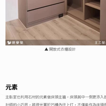
▲ 開放式衣櫃設計
元素
主臥室也利用石材的元素做床頭主牆，床頭其中一側更添入
計師的小巧思，將燈光置於凹槽內往上打，不僅能作為床頭