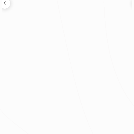
狸知道嗎
2026.08.04
鬼月可以裝潢嗎？