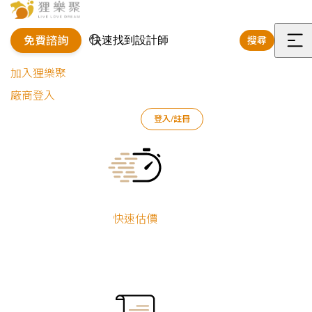
免費諮詢
搜尋
選
加入狸樂聚
單
廠商登入
登入/註冊
狸樂聚
裝修專欄
案例文章
舒適｜極簡現代風透天
Current:
快速估價