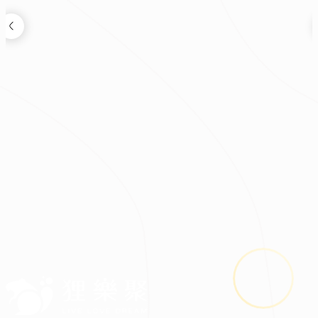
邱櫻禎
現代簡約｜衛浴陽台輕裝修
|
|
|
|
|