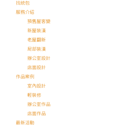
找統包
服務介紹
預售屋客變
新屋裝潢
老屋翻新
局部裝潢
辦公室設計
店面設計
作品案例
室內設計
石材 × 燈光 × 木地板
輕裝修
早晨悠哉地端著一杯現磨的熱拿鐵走到客廳，瞇著眼睛感受
辦公室作品
下陽光的熱度，再打開電視看看今日新聞，是開啟新的一天
店面作品
最佳方式。
最新活動