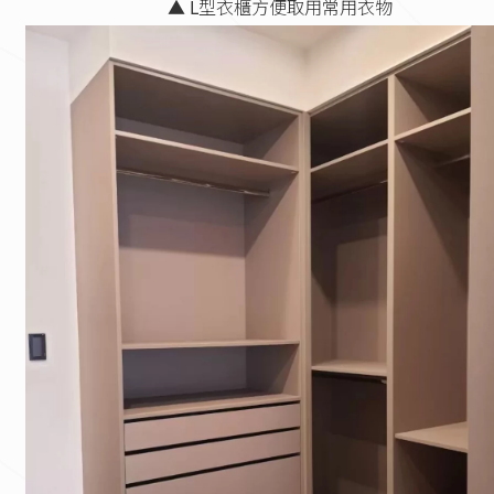
▲ L型衣櫃方便取用常用衣物