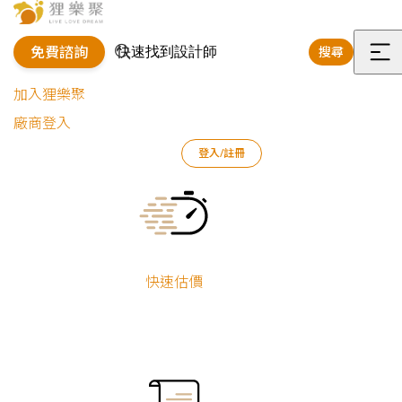
免費諮詢
搜尋
選
加入狸樂聚
單
廠商登入
登入/註冊
狸樂聚
裝修專欄
案例文章
陽光．書香．伯爵茶｜北歐
Current:
快速估價