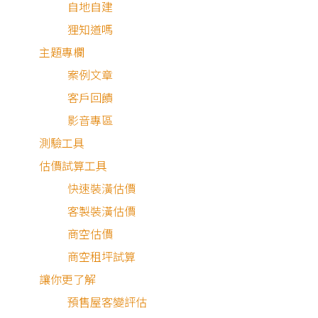
自地自建
屋主是一位博覽群書的愛貓人，因此在溝通設計時，我們將
狸知道嗎
建構出公共空間。為了滿足龐大的收納需求，每一層階梯都
主題專欄
案例文章
客戶回饋
鬧中取靜的自在
影音專區
測驗工具
估價試算工具
夾層階梯｜系統書櫃設計
快速裝潢估價
客製裝潢估價
巧妙地融合了木作收納樓梯與系統書櫃，讓原來單調的樓梯
商空估價
商空租坪試算
讓你更了解
預售屋客變評估