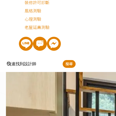
裝修許可診斷
風格測驗
心理測驗
老屋延壽測驗
搜尋