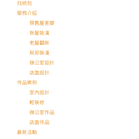
找統包
服務介紹
預售屋客變
新屋裝潢
老屋翻新
局部裝潢
辦公室設計
店面設計
作品案例
室內設計
挑高夾層 × 溫潤木色 × 階梯書櫃
輕裝修
時而蜷縮在樓梯下的小空間，品嘗一本宮部美幸；時而伴著
辦公室作品
店面作品
最新活動