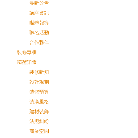
最新公告
講座資訊
媒體報導
聯名活動
屋主需求與設計理念
合作夥伴
鬧中取靜的自在
裝修專欄
精選知識
空間細節分享
裝修新知
設計規劃
裝修預算
裝潢風格
建材裝飾
屋主需求與設計理念
法規糾紛
商業空間