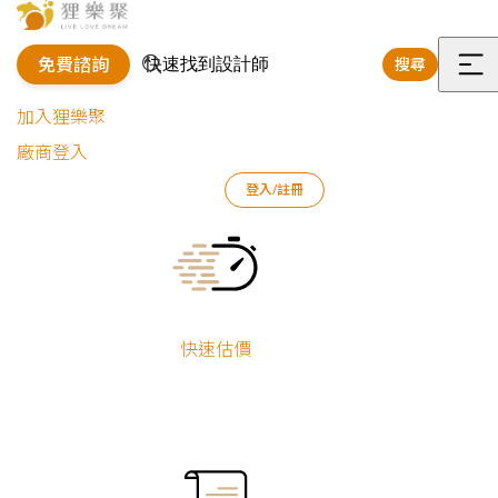
免費諮詢
搜尋
選
加入狸樂聚
單
廠商登入
狸樂聚
作品案例
室內設計作品
吳惠雯
山城歲月｜現代風
登入/註冊
Current:
山城歲月｜現代風舊屋翻新
吳惠雯
舊屋翻新
機能宅
快速估價