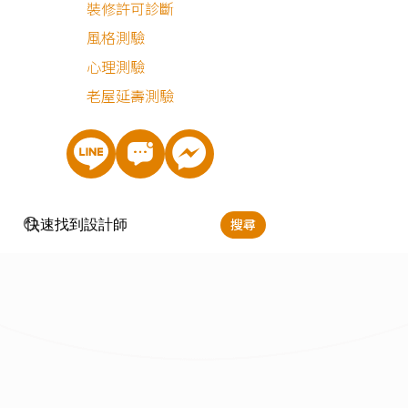
裝修許可診斷
透天
中古屋
風格測驗
心理測驗
老屋延壽測驗
搜尋
現代風
輕奢風