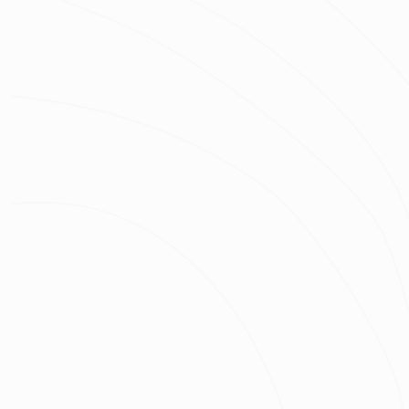
2021 Muse 美國繆思設計大獎 銀獎
油漆
木工
系統
水電
雜項
清潔