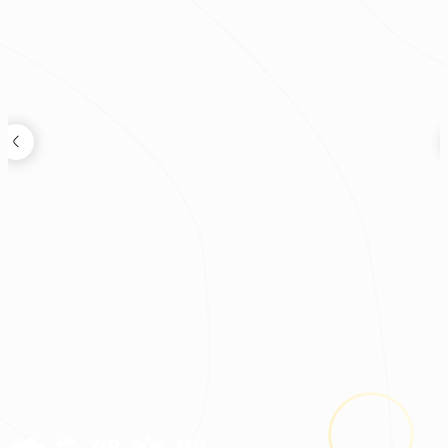
裝修新知
2026.08.03
鬼月裝修禁忌多？掌握四關鍵安心住又省預算