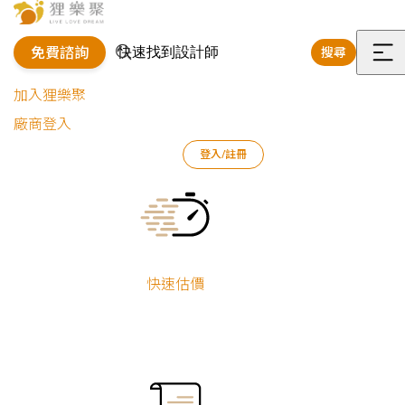
免費諮詢
搜尋
選
加入狸樂聚
單
廠商登入
狸樂聚
作品案例
室內設計作品
吳惠雯
登入/註冊
時光．石光｜現代風透天別墅
Current:
時光．石光｜現
代風透天別墅
快速估價
吳惠雯
舊屋翻新