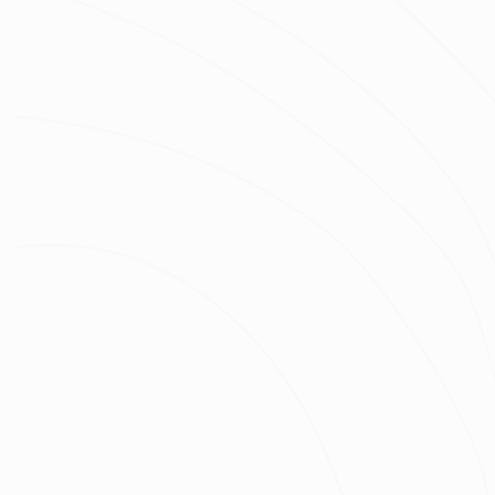
房屋類型
房屋區域
坪數
總預算
我已經了解並同意
隱私權政策
與
服務條款