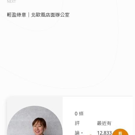
NEXT
輕盈綠意｜北歐風店面辦公室
0 條
評
最近有
論
・
12,833
看