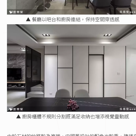
▲ 餐廳以吧台和廚房連結，保持空間穿透感
▲ 廚房櫃體不規則分割既滿足收納也增添視覺靈動感