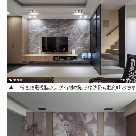
▲ 一樓客廳電視牆以天然石材紋路呼應沙發背牆的山水意