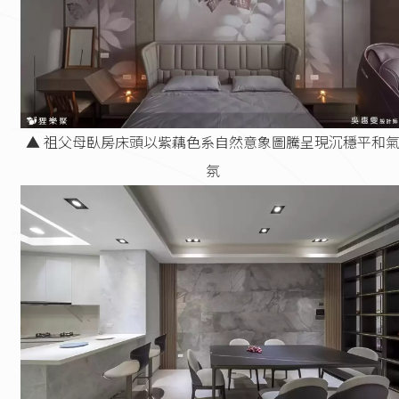
▲ 祖父母臥房床頭以紫藕色系自然意象圖騰呈現沉穩平和
氛