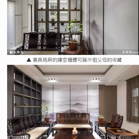
▲ 兼具格屏的鏤空櫃體可展示祖父母的收藏