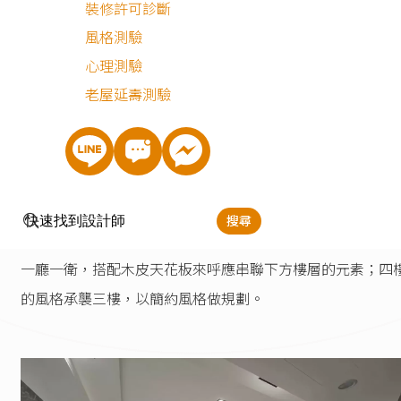
裝修許可診斷
三代同堂設計
風格測驗
不同年齡層平時作息大不相同，透天別墅有足夠的條件提供
心理測驗
住者分樓層生活，對於彼此的生活品質都更加有保障；除此
老屋延壽測驗
外，也能根據喜好的風格分別做設計，在這個舊屋翻新案例
中，祖父蒐集了許多古玩，包括石玩及茶壺，因此一樓公共
客區設計以中國風為主，並且需要規劃專門擺放收藏品的展
空間；二樓為祖父母平時休憩活動的樓層，共一房一廳一衛
搜尋
主要以現代風融合中國韻味來呈現；三樓父女活動空間為兩
一廳一衛，搭配木皮天花板來呼應串聯下方樓層的元素；四
的風格承襲三樓，以簡約風格做規劃。