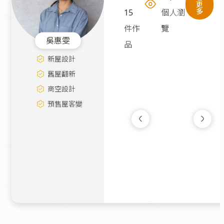
更
多
15
個人瀏
件作
覽
吳惠雯
品
新屋設計
舊屋翻新
商空設計
預售屋客變
紳夜101
新成屋
|
12坪
150萬