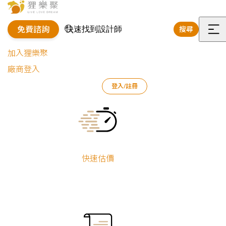
免費諮詢
搜尋
選
加入狸樂聚
單
廠商登入
登入/註冊
狸樂聚
裝修專欄
案例文章
時光．石光｜現代風透天別墅
Current:
快速估價