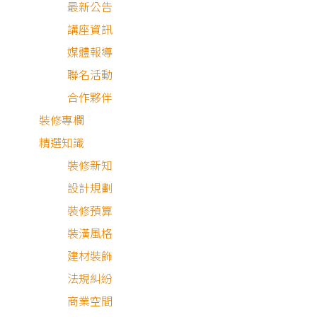
寧靜的安適感。
最新公告
講座資訊
媒體報導
聯名活動
合作夥伴
裝修專欄
目 錄
精選知識
屋主需求與設計理念
裝修新知
設計規劃
雅致氣派中國風設計
裝修預算
裝潢風格
空間細節分享
建材裝飾
法規糾紛
商業空間