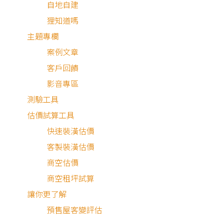
自地自建
狸知道嗎
屋主需求與設計理念
主題專欄
案例文章
客戶回饋
這是一棟三代同堂設計的透天別墅，原本高齡40年的舊屋要
影音專區
做翻新，外牆也需拉皮，而在屋內裝潢上，一二樓以祖父母
測驗工具
愛的中國風為主，且有大量收藏品的展示需求，三樓則是父
估價試算工具
的活動空間，以現代雅痞的風格做規劃，四樓是洗衣間、傭
快速裝潢估價
房及神明廳，以乾淨明亮為目標。
客製裝潢估價
商空估價
雅致氣派中國風設計
商空租坪試算
讓你更了解
預售屋客變評估