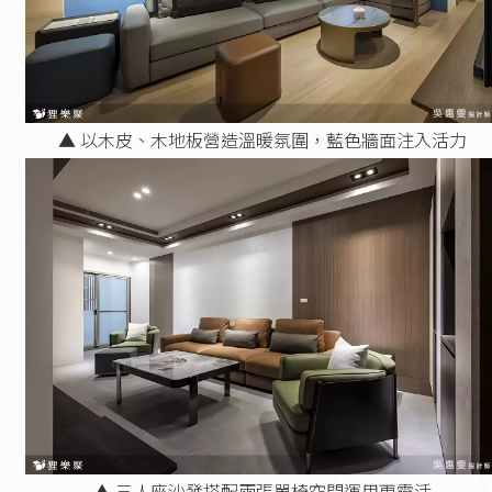
▲ 以木皮、木地板營造溫暖氛圍，藍色牆面注入活力
▲ 三人座沙發搭配兩張單椅空間運用更靈活