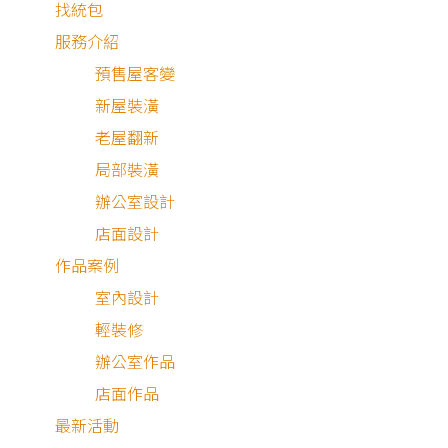
找統包
服務介紹
預售屋客變
新屋裝潢
老屋翻新
局部裝潢
辦公室設計
店面設計
作品案例
室內設計
輕裝修
辦公室作品
深色木頭 × 雕花 × 石材
店面作品
茶香四溢，日復一日的靜謐午後一點也不無聊，而是充滿沉
最新活動