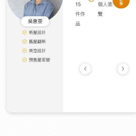
多
15
個人瀏
件作
覽
吳惠雯
品
新屋設計
舊屋翻新
商空設計
預售屋客變
紳夜101
新成屋
|
12坪
150萬