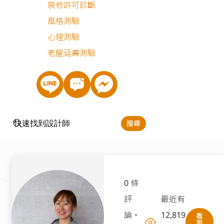
裝修許可診斷
風格測驗
心理測驗
老屋延壽測驗
搜尋
0 條
評
最近有
論
・
12,819
看
更