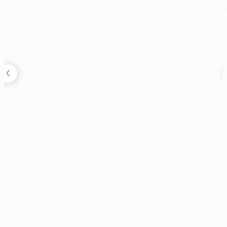
狸知道嗎
2026.08.04
鬼月可以裝潢嗎？