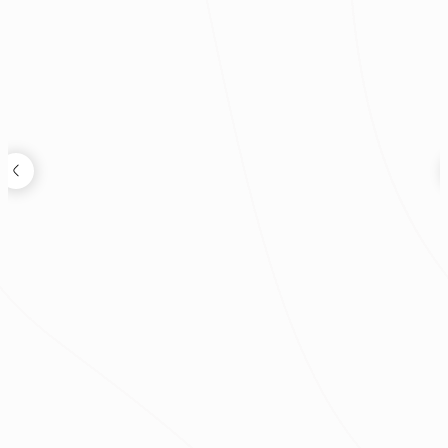
樊啟勇
老屋蛻變度假宅｜現代風透天別墅