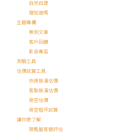
自地自建
狸知道嗎
主題專欄
案例文章
客戶回饋
施工階段，有些與設計上不滿足或施工品質未達到期望的工
影音專區
項，都十分挑剔且認真的修正完成，有時候可能只是一個滑
測驗工具
不順或是油漆顏色未達到設計的感覺，她總是會比我還挑剔
估價試算工具
重新施作，讓我能很放心的把房屋交給他們，即便到了現在
快速裝潢估價
收完畢後，還有遇到一些小細節，也都能協助處理，我想我
客製裝潢估價
幸運的在第一次就碰到樂活輕裝修（狸樂聚品牌前身，也十
商空估價
感謝Lisa與其施工團隊的幫忙，讓我能快樂的住進新家，完
商空租坪試算
一樁人生中的大事。
讓你更了解
預售屋客變評估