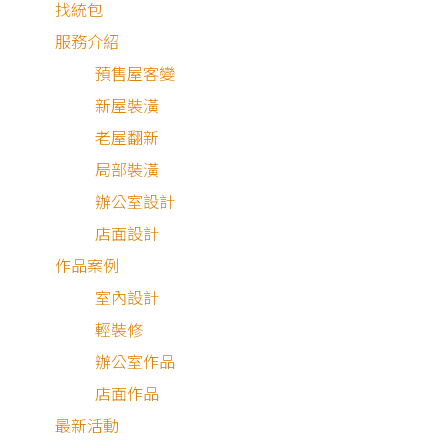
找統包
服務介紹
預售屋客變
新屋裝潢
老屋翻新
局部裝潢
辦公室設計
店面設計
作品案例
室內設計
在
輕裝修
購屋前曾經聽過一句話：「要讓一個人徹底崩潰，就讓
辦公室作品
去裝潢房子」，所以購屋後即便預算不多但還是秉持著相信
店面作品
業的心態到處尋找能信任的設計公司，因偶然在網路上看到
最新活動
公司能快速且透明的報價，因此抱持著半信半疑的心態試談