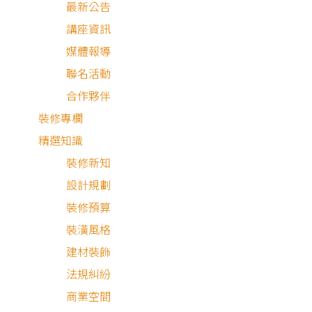
最新公告
看，也讓我們認識了後來協助裝潢的Lisa設計師。
講座資訊
媒體報導
在設計階段，身為新手屋主的我總是抱持著加法的心態，認
聯名活動
我什麼東西都想要做，但Lisa總是能以自身經驗作為出發點
合作夥伴
提供很多實用的建議，並且依照預算進行規劃，即便是屋主
裝修專欄
要但無法達成的部分，也能給出很多替代作法，讓我感受到
精選知識
把客戶的家當成自己的房屋那樣來對待，讓新手屋主的我有
裝修新知
不少的信心。
設計規劃
裝修預算
裝潢風格
建材裝飾
法規糾紛
商業空間