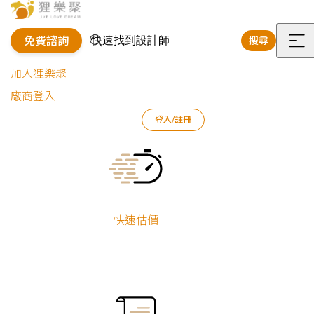
免費諮詢
搜尋
選
加入狸樂聚
單
廠商登入
登入/註冊
狸樂聚
裝修專欄
客戶回饋
屋主開箱：入住後超滿意！小宅客製化收納設計
Current:
快速估價