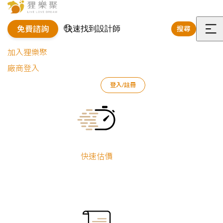
免費諮詢
搜尋
選
加入狸樂聚
單
廠商登入
狸樂聚
作品案例
店面設計作品
黃宥升
鐵件客製理髮桌｜
登入/註冊
Current:
鐵件客製理髮桌｜工業風剪髮
黃宥升
座位區
快速估價