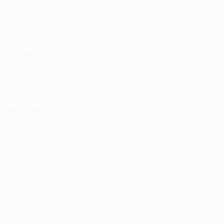
立即預約
黃宥升