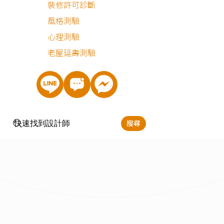
裝修許可診斷
舊屋翻新
店面
風格測驗
心理測驗
老屋延壽測驗
搜尋
工業風
現代風