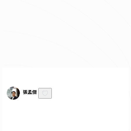
我已經了解並同意
隱私權政策
與
服務條款
不知道怎麼抓預算嗎？快來去
線上估價
！
免費諮詢
張孟傑