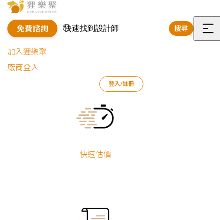
免費諮詢
搜尋
選
加入狸樂聚
單
廠商登入
狸樂聚
作品案例
室內設計作品
張孟傑
登入/註冊
實用機能｜浴室翻修設計
Current:
實用機能｜浴室
翻修設計
快速估價
張孟傑
衛浴翻新