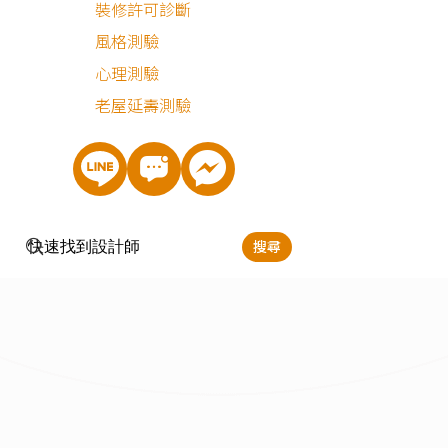
裝修許可診斷
風格測驗
心理測驗
老屋延壽測驗
立即預約
張孟傑
搜尋
服務地區：
嘉義,台南,高雄,屏東
手機號碼