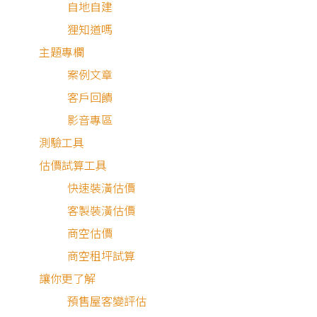
自地自建
狸知道嗎
主題專欄
案例文章
客戶回饋
最近有
804
個人諮詢
影音專區
測驗工具
估價試算工具
快速裝潢估價
客製裝潢估價
商空估價
商空租坪試算
讓你更了解
預售屋客變評估