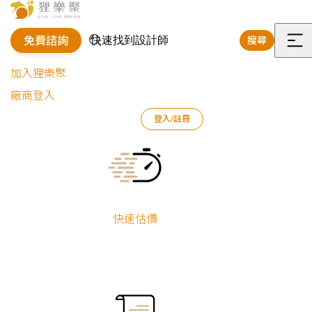
免費諮詢
搜尋
選
加入狸樂聚
單
廠商登入
狸樂聚
作品案例
輕裝修作品
王俊皓
成品區
登入/註冊
Current:
成品區
王俊皓
新屋裝修
快速估價