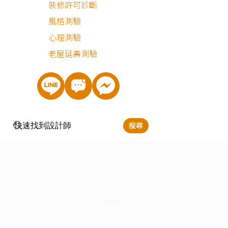
裝修許可診斷
新成屋
風格測驗
心理測驗
老屋延壽測驗
搜尋
簡約風