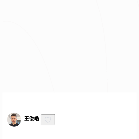
總預算
我已經了解並同意
隱私權政策
與
服務條款
不知道怎麼抓預算嗎？快來去
線上估價
！
免費諮詢
王俊皓