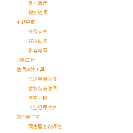
自地自建
狸知道嗎
主題專欄
拆除
案例文章
客戶回饋
水電
影音專區
測驗工具
木工
估價試算工具
油漆
快速裝潢估價
客製裝潢估價
系統
商空估價
地板
商空租坪試算
讓你更了解
空調
預售屋客變評估