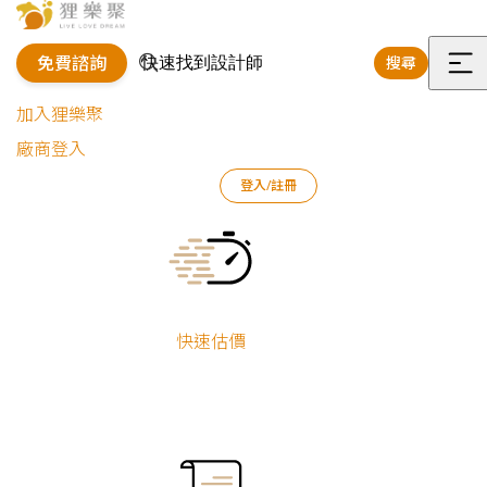
免費諮詢
搜尋
選
加入狸樂聚
單
廠商登入
狸樂聚
作品案例
辦公室設計作品
王俊皓
招待所
登入/註冊
Current:
招待所
王俊皓
舊屋翻新
快速估價