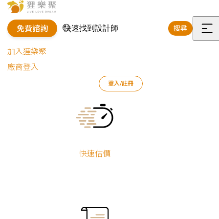
免費諮詢
搜尋
選
加入狸樂聚
單
廠商登入
狸樂聚
作品案例
室內設計作品
張詠琮
登入/註冊
老屋翻新__清新雅緻翻新漫生活
Current:
老屋翻新__清新
雅緻翻新漫生活
快速估價
張詠琮