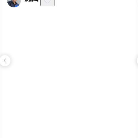
新屋裝修_灰淨暖居2房