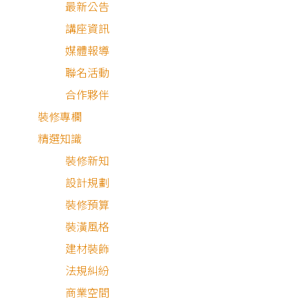
最新公告
講座資訊
媒體報導
聯名活動
合作夥伴
裝修專欄
精選知識
裝修新知
設計規劃
北歐風
簡約風
混搭風
裝修預算
裝潢風格
建材裝飾
法規糾紛
商業空間