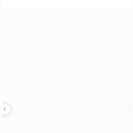
現代風
|
新成屋
|
13坪
|
2房 1廳
|
120萬
|
年
裝修新知