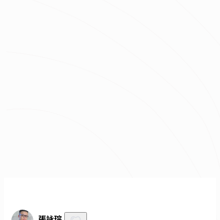
坪數
總預算
我已經了解並同意
隱私權政策
與
服務條款
不知道怎麼抓預算嗎？快來去
線上估價
！
免費諮詢
張詠琮