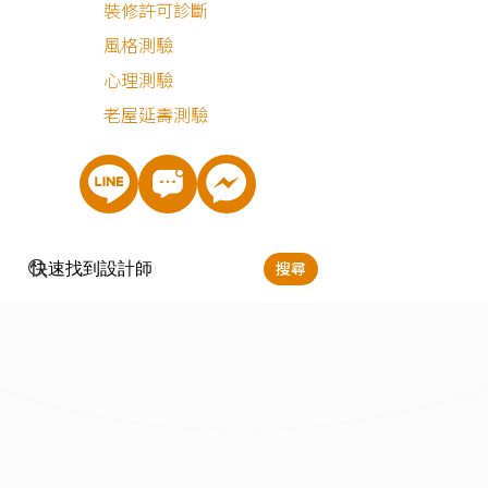
裝修許可診斷
風格測驗
心理測驗
老屋延壽測驗
搜尋
立即預約
張詠琮
服務地區：
台北,新北,桃園