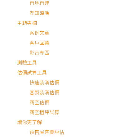
自地自建
狸知道嗎
主題專欄
案例文章
客戶回饋
影音專區
測驗工具
估價試算工具
快速裝潢估價
最近有
103
個人諮詢
客製裝潢估價
商空估價
商空租坪試算
讓你更了解
預售屋客變評估