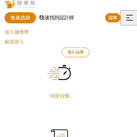
免費諮詢
搜尋
選
加入狸樂聚
單
廠商登入
狸樂聚
作品案例
室內設計作品
游謦瑜
登入/註冊
獨擁雅室｜設計師自住現代宅
Current:
獨擁雅室｜設計
師自住現代宅
快速估價
新屋裝修
游謦瑜
機能宅