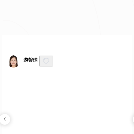
不知道怎麼抓預算嗎？快來去
線上估價
！
免費諮詢
游謦瑜