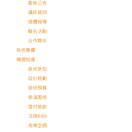
最新公告
講座資訊
媒體報導
聯名活動
合作夥伴
裝修專欄
精選知識
裝修新知
設計規劃
裝修預算
裝潢風格
北歐風
現代風
建材裝飾
法規糾紛
商業空間