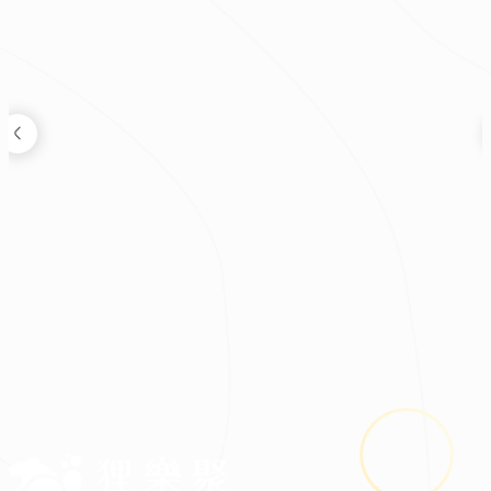
裝修新知
2026.08.03
鬼月裝修禁忌多？掌握四關鍵安心住又省預算