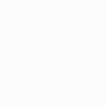
房屋類型
房屋區域
坪數
總預算
我已經了解並同意
隱私權政策
與
服務條款